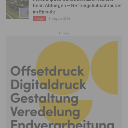
beim Abbiegen – Rettungshubschrauber
im Einsatz
3. August 2026
Aktuell
Anzeige