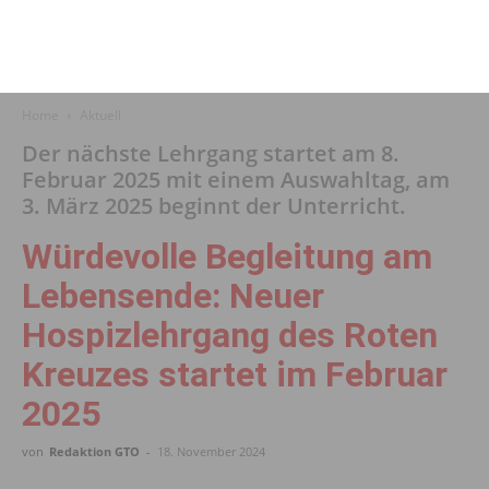
Home
Aktuell
Der nächste Lehrgang startet am 8.
Februar 2025 mit einem Auswahltag, am
3. März 2025 beginnt der Unterricht.
Würdevolle Begleitung am
Lebensende: Neuer
Hospizlehrgang des Roten
Kreuzes startet im Februar
2025
von
Redaktion GTO
-
18. November 2024