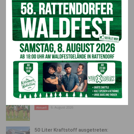
ausbildung@k.roteskreuz.at
anmelden.
Mit dieser Ausbildung leistet das Rote Kreuz einen
wesentlichen Beitrag, um auch in herausfordernden
Lebenssituationen eine würdevolle Begleitung sicherzustellen.
Vorheriger Artikel
Nächster Artikel
Promi-Millionenshow: 120.000
Pilotprojekt zur Förderung der
Euro für den guten Zweck
Inklusion umgesetzt
AKTUELLES
Kirchtag in St. Lorenzen
6. August 2026
Aktuell
50 Liter Kraftstoff ausgetreten: