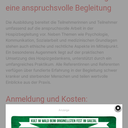
eine anspruchsvolle Begleitung
Die Ausbildung bereitet die Teilnehmerinnen und Teilnehmer
umfassend auf die anspruchsvolle Arbeit in der
Hospizbegleitung vor. Neben Themen wie Psychologie,
Kommunikation, Sozialarbeit und medizinischen Grundlagen
stehen auch ethische und rechtliche Aspekte im Mittelpunkt.
Ein besonderes Augenmerk liegt auf der praktischen
Umsetzung des Hospizgedankens, unterstützt durch ein
umfangreiches Praktikum. Alle Referentinnen und Referenten
verfügen über fundierte Erfahrung in der Begleitung schwer
kranker und sterbender Menschen und teilen wertvolle
Einblicke aus der Praxis.
Anmeldung und Kosten:
Anzeige
Empfohlen wird die Teilnahme ab einem Alter von 21 Jahren.
Die Ausbildung kostet 485 Euro. Interessierte können sich
telefonisch unter
050 9144-1046
oder per E-Mail an