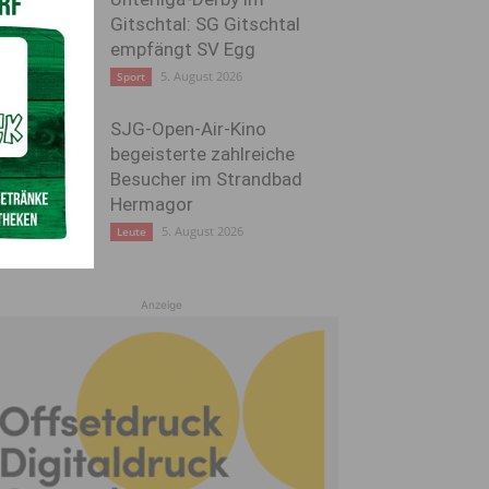
Gitschtal: SG Gitschtal
empfängt SV Egg
5. August 2026
Sport
SJG-Open-Air-Kino
begeisterte zahlreiche
Besucher im Strandbad
Hermagor
5. August 2026
Leute
Anzeige