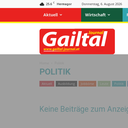
C
25.6
Donnerstag, 6. August 2026
Hermagor
Aktuell
Wirtschaft
Gailtal
Journal
Home
Politik
POLITIK
Aktuell
Ausbildung
Jobbörse
Leute
Politik
Keine Beiträge zum Anzei