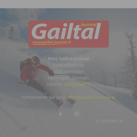
Büro Gailtal Journal
Obervellach 99
9620 Hermagor
Hermagor - Kärnten
Telefon:
04282/20472
Kontaktieren Sie uns:
office@gailtal-journal.at
© nassfeld.at