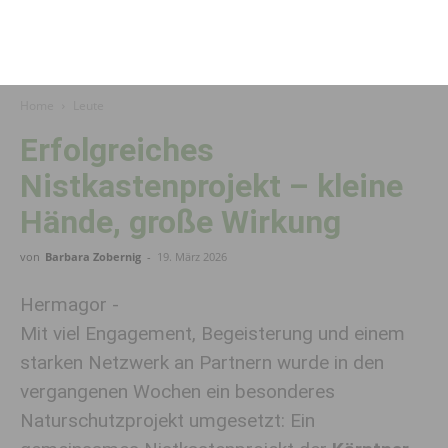
Home
Leute
Erfolgreiches
Nistkastenprojekt – kleine
Hände, große Wirkung
von
Barbara Zobernig
-
19. März 2026
Hermagor -
Mit viel Engagement, Begeisterung und einem
starken Netzwerk an Partnern wurde in den
vergangenen Wochen ein besonderes
Naturschutzprojekt umgesetzt: Ein