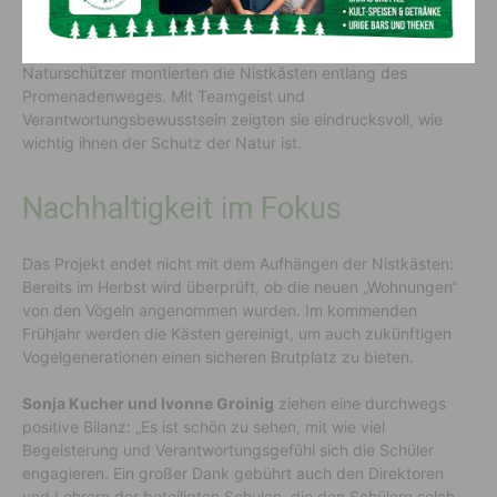
Ein starkes Zeichen setzte auch die Alpenvereinsjugend, die
sich mit großer Motivation am Projekt beteiligte. Die jungen
Naturschützer montierten die Nistkästen entlang des
Promenadenweges. Mit Teamgeist und
Verantwortungsbewusstsein zeigten sie eindrucksvoll, wie
wichtig ihnen der Schutz der Natur ist.
Nachhaltigkeit im Fokus
Das Projekt endet nicht mit dem Aufhängen der Nistkästen:
Bereits im Herbst wird überprüft, ob die neuen „Wohnungen“
von den Vögeln angenommen wurden. Im kommenden
Frühjahr werden die Kästen gereinigt, um auch zukünftigen
Vogelgenerationen einen sicheren Brutplatz zu bieten.
Sonja Kucher und Ivonne Groinig
ziehen eine durchwegs
positive Bilanz: „Es ist schön zu sehen, mit wie viel
Begeisterung und Verantwortungsgefühl sich die Schüler
engagieren. Ein großer Dank gebührt auch den Direktoren
und Lehrern der beteiligten Schulen, die den Schülern solch