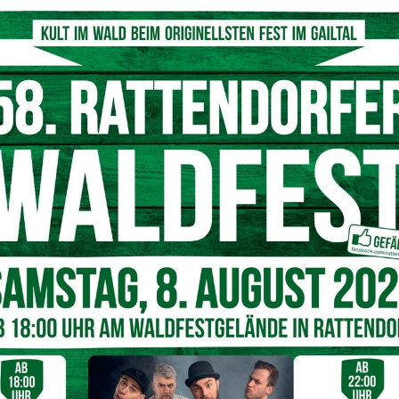
 Kristina Holzfeind zu einer weiteren Zwangspause
© KK
mit erneut verschoben. Ein zu weit geratener Sprung
, was für Holzfeind eine weitere lange Zwangspause und
t als österreichisches Nachwuchstalent: Vor drei Jahren
elen
sensationell
Gold im Big-Air-Wettbewerb.