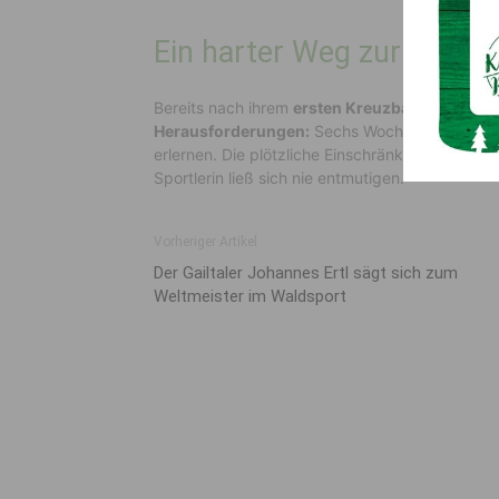
Ein harter Weg zurück
Bereits nach ihrem
ersten Kreuzbandriss
sprac
Herausforderungen:
Sechs Wochen lang konnte
erlernen. Die plötzliche Einschränkung von
„Hun
Sportlerin ließ sich nie entmutigen.
Vorheriger Artikel
Der Gailtaler Johannes Ertl sägt sich zum
Weltmeister im Waldsport