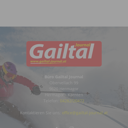
Büro Gailtal Journal
Obervellach 99
9620 Hermagor
Hermagor - Kärnten
Telefon:
04282/20472
Kontaktieren Sie uns:
office@gailtal-journal.at