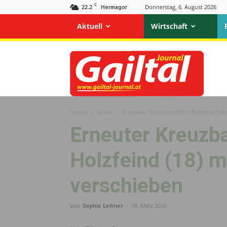
C
22.2
Donnerstag, 6. August 2026
Hermagor
Aktuell
Wirtschaft
Gailtal
Journal
Home
Leute
Erneuter Kreuzbandriss: Kristina Ho
Erneuter Kreuzba
Holzfeind (18)
verschieben
von
Sophie Leitner
-
18. März 2026