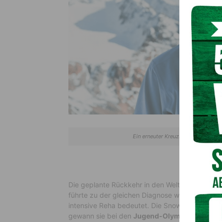
Ein erneuter Kreuzbandriss zwingt
Die geplante Rückkehr in den Weltcup wurde da
führte zu der gleichen Diagnose wie im Vorjahr
intensive Reha bedeutet. Die Snowboarderin gil
gewann sie bei den
Jugend-Olympischen Spi