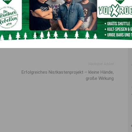
h Holzfeind offen über die
körperlichen und mentalen
 sie nicht laufen und musste das Gehen wieder neu
dert auf Null“
war ein schwerer Schlag, doch die junge
Nächster Artikel
Erfolgreiches Nistkastenprojekt – kleine Hände,
große Wirkung