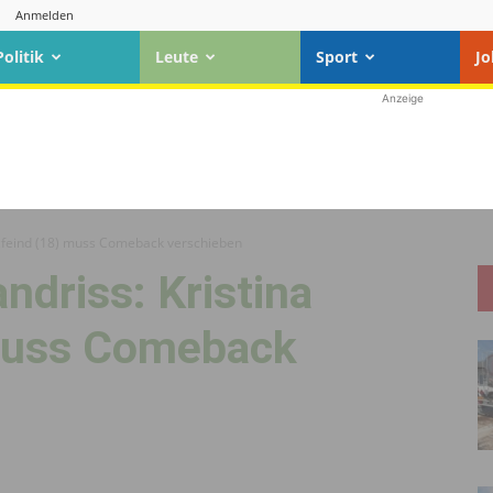
Anmelden
Politik
Leute
Sport
Jo
Anzeige
lzfeind (18) muss Comeback verschieben
ndriss: Kristina
 muss Comeback