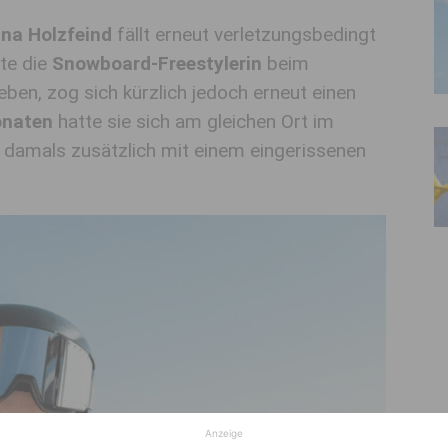
ina Holzfeind
fällt erneut verletzungsbedingt
te die
Snowboard-Freestylerin
beim
en, zog sich kürzlich jedoch erneut einen
onaten
hatte sie sich am gleichen Ort im
, damals zusätzlich mit einem eingerissenen
Anzeige