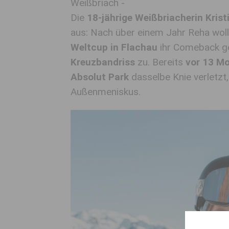
Weißbriach -
Die
18-jährige Weißbriacherin Krist
aus: Nach über einem Jahr Reha woll
Weltcup in Flachau
ihr Comeback geb
Kreuzbandriss
zu. Bereits
vor 13 M
Absolut Park
dasselbe Knie verletzt
Außenmeniskus.