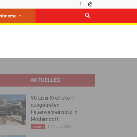
bboerse
AKTUELLES
50 Liter Kraftstoff
ausgetreten:
Feuerwehreinsatz in
Möderndorf
5. August 2026
Aktuell