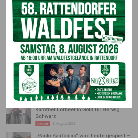
Hugos Leben zwischen Familienalltag und
Ausbildung zum Rettungshund (c) Dieter
Berger
Vorheriger Artikel
Nächster Artikel
Erfolgreiche Feuerwehr-
Schock im Gailtal: Haflinger
Grundausbildung im Bezirk
auf der Weide angegriffen
Hermagor
AKTUELLES
Ehrung für 50 Jahre Chorleitung:
Kärntner Lorbeer in Gold für Herwig
Schwarz
8. August 2026
Aktuell
„Paolo Santonino“ wird heute gespielt –