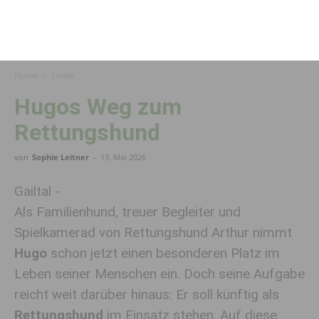
Home
Leute
Hugos Weg zum
Rettungshund
von
Sophie Leitner
-
13. Mai 2026
Gailtal -
Als Familienhund, treuer Begleiter und
Spielkamerad von Rettungshund Arthur nimmt
Hugo
schon jetzt einen besonderen Platz im
Leben seiner Menschen ein. Doch seine Aufgabe
reicht weit darüber hinaus: Er soll künftig als
Rettungshund
im Einsatz stehen. Auf diese