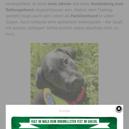
herangeführt. In etwa
zwei Jahren
soll seine
Ausbildung zum
Rettungshund
abgeschlossen sein. Neben dem Training
genießt Hugo auch sein Leben als
Familienhund
in vollen
Zügen. Auch zuhause wird spielerisch weitergeübt – der Spaß
mit seinem „Kollegen“ Arthur kommt dabei ebenfalls nicht zu
kurz.
Anzeige