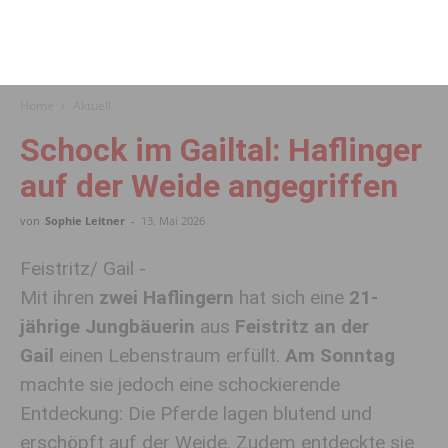
Home
Aktuell
Schock im Gailtal: Haflinger
auf der Weide angegriffen
von
Sophie Leitner
-
13. Mai 2026
Feistritz/ Gail -
Mit ihren
zwei Haflingern
hat sich eine
21-
jährige Jungbäuerin
aus
Feistritz an der
Gail
einen Lebenstraum erfüllt.
Am Sonntag
machte sie jedoch eine schockierende
Entdeckung: Die Pferde lagen blutend und
erschöpft auf der Weide. Zudem entdeckte sie