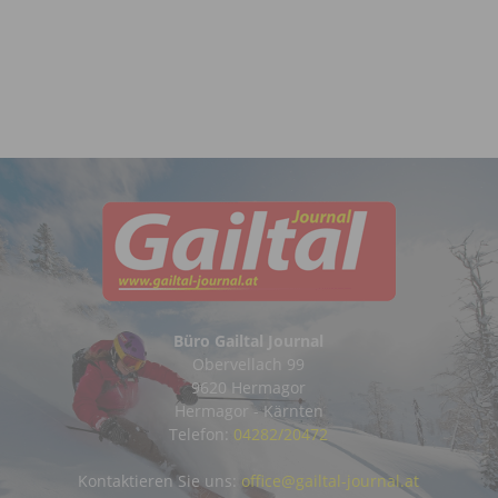
Büro Gailtal Journal
Obervellach 99
9620 Hermagor
Hermagor - Kärnten
Telefon:
04282/20472
Kontaktieren Sie uns:
office@gailtal-journal.at