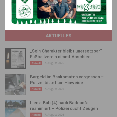
Vorheriger Artikel
Nächster Artikel
Hugos Weg zum
Ein Sir in der Politik –
Rettungshund
verbindend statt spaltend
AKTUELLES
„Sein Charakter bleibt unersetzbar“ –
Fußballverein nimmt Abschied
7. August 2026
Aktuell
Bargeld im Bankomaten vergessen –
Polizei bittet um Hinweise
7. August 2026
Aktuell
Lienz: Bub (4) nach Badeunfall
reanimiert – Polizei sucht Zeugen
7. August 2026
Aktuell