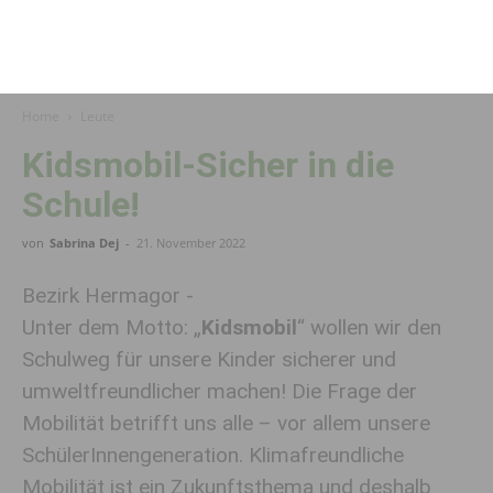
Home
Leute
Kidsmobil-Sicher in die
Schule!
von
Sabrina Dej
-
21. November 2022
Bezirk Hermagor -
Unter dem Motto: „
Kidsmobil
“ wollen wir den
Schulweg für unsere Kinder sicherer und
umweltfreundlicher machen! Die Frage der
Mobilität betrifft uns alle – vor allem unsere
SchülerInnengeneration. Klimafreundliche
Mobilität ist ein Zukunftsthema und deshalb