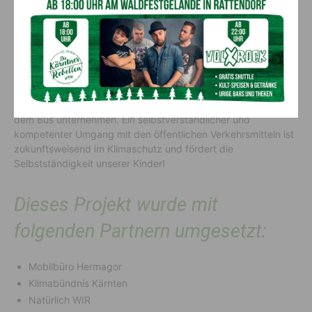
Hermagor stellte einen Linienbus
zur Verfügung
Anschließend gab es noch die Chance einen Linienbus des
Mobilbüro Hermagor in der „
Busschule
“ zu erleben. Der
Buschauffeur stellte seinen Linienbus vor und die Kinder
konnten praktische Einblicke gewinnen und eine Extrafahrt mit
dem Bus unternehmen. Ein selbstverständlicher und
kompetenter Umgang mit den öffentlichen Verkehrsmitteln ist
zukunftsweisend im Klimaschutz und fördert die
Selbstständigkeit unserer Kinder!
Dieses Projekt wurde mit
folgenden Partnern umgesetzt:
Mobilbüro Hermagor
Klimabündnis Kärnten
Natürlich WIR