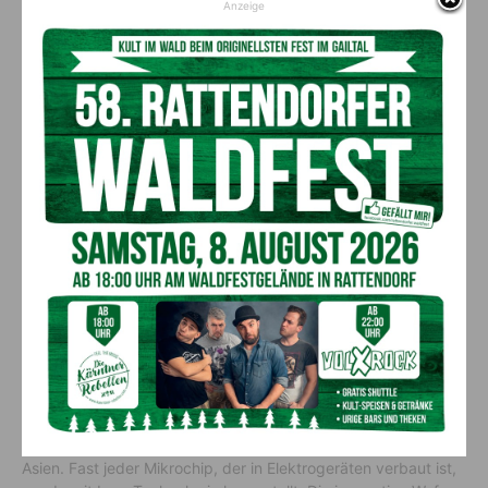
leider noch nicht der Fall.
Anzeige
Glanznig dankt Lerch von Herzen
: „Damit die von dem
Unwetter so bitter betroffenen Familien nicht auf den
schweren Schäden sitzen bleiben, brauchen wir dringend
Unterstützung. Die Spende der Stiftung von Lam Research
und der Mitarbeiter*innen ist ein weiterer, wichtiger Baustein
der Hilfe.“ Auch
Arriachs Bürgermeister Ebner
ist „unendlich
dankbar, dass auf die Menschen in unserer Gemeinde, die vor
großen Herausforderungen stehen, nicht vergessen wird“.
Über Lam Research
„Lam Research“ ist einer der weltmarktführenden Lieferanten
von Maschinen für die Halbleiterindustrie und beschäftigt rund
16.500 Mitarbeiter*innen weltweit. Das Unternehmen mit
seinem Hauptsitz in Kalifornien und einem Umsatz von rund
16,5 Milliarden US-Dollar (2021) wurde 1980 gegründet.
Produktionsstandorte gibt es in den USA, in Österreich und
Asien. Fast jeder Mikrochip, der in Elektrogeräten verbaut ist,