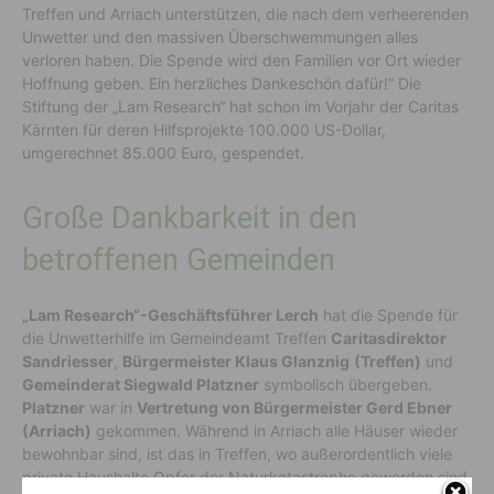
Treffen und Arriach unterstützen, die nach dem verheerenden
Unwetter und den massiven Überschwemmungen alles
verloren haben. Die Spende wird den Familien vor Ort wieder
Hoffnung geben. Ein herzliches Dankeschön dafür!“ Die
Stiftung der „Lam Research“ hat schon im Vorjahr der Caritas
Kärnten für deren Hilfsprojekte 100.000 US-Dollar,
umgerechnet 85.000 Euro, gespendet.
Große Dankbarkeit in den
betroffenen Gemeinden
„Lam Research“-Geschäftsführer Lerch
hat die Spende für
die Unwetterhilfe im Gemeindeamt Treffen
Caritasdirektor
Sandriesser
,
Bürgermeister Klaus Glanznig
(Treffen)
und
Gemeinderat Siegwald Platzner
symbolisch übergeben.
Platzner
war in
Vertretung von Bürgermeister Gerd Ebner
(Arriach)
gekommen. Während in Arriach alle Häuser wieder
bewohnbar sind, ist das in Treffen, wo außerordentlich viele
private Haushalte Opfer der Naturkatastrophe geworden sind,