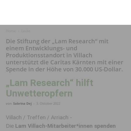
Home
Leute
Die Stiftung der „Lam Research“ mit
einem Entwicklungs- und
Produktionsstandort in Villach
unterstützt die Caritas Kärnten mit einer
Spende in der Höhe von 30.000 US-Dollar.
„Lam Research“ hilft
Unwetteropfern
von
Sabrina Dej
-
3. Oktober 2022
Villach / Treffen / Arriach -
Die
Lam Villach-Mitarbeiter*innen spenden