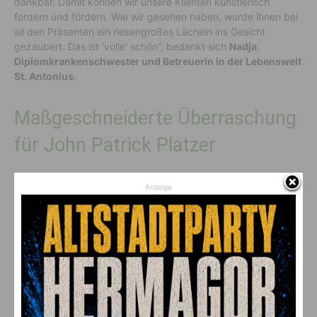
dankbar. Damit können wir unsere Klienten künstlerisch
fordern und fördern. Wie wir gesehen haben, wurde ihnen bei
all den Präsenten ein riesengroßes Lächeln ins Gesicht
gezaubert. Das ist ‘volle’ schön”, bedankt sich
Nadja
,
Diplomkrankenschwester und Betreuerin in der Lebenswelt
St. Antonius
.
Maßgeschneiderte Überraschung
für John Patrick Platzer
Für eine große Überraschung sorgte auch ein
Anzeige
maßgeschneidertes Geschenk für
Platzer
. “Als Danke für den
jahrelangen selbstlosen Einsatz von
John
, haben wir ihm ein
besonderes ‘Soldaten mit Herz’-Einzelstück gefertigt”, erklärt
Designerin Isabella Dorfer
.
Platzer
freute sich sichtlich und
war begeistert über das kunstvolle wie nachhaltige
Modestück – eine Einsatzjacke der Schweizer Armee, die mit
Herz-Motiven, dem Vereins-Wappen und echten Schilling-
sowie Groschen-Münzen veredelt wurde.