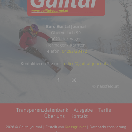
Büro Gailtal Journal
Obervellach 99
9620 Hermagor
Hermagor - Kärnten
Telefon:
04282/20472
Kontaktieren Sie uns:
office@gailtal-journal.at
© nassfeld.at
Transparenzdatenbank
Ausgabe
Tarife
Über uns
Kontakt
2026 © Gailtal Journal | Erstellt von
Krassgrün.at
|
Datenschutzerklärung