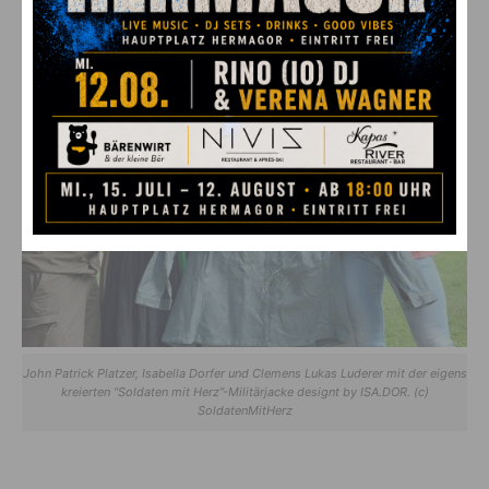
John Patrick Platzer, Isabella Dorfer und Clemens Lukas Luderer mit der eigens
kreierten “Soldaten mit Herz”-Militärjacke designt by ISA.DOR. (c)
SoldatenMitHerz