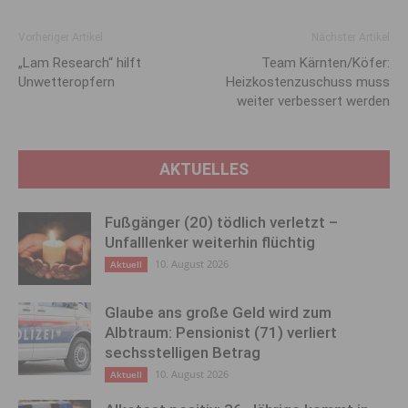
Vorheriger Artikel
Nächster Artikel
„Lam Research“ hilft
Team Kärnten/Köfer:
Unwetteropfern
Heizkostenzuschuss muss
weiter verbessert werden
AKTUELLES
Fußgänger (20) tödlich verletzt –
Unfalllenker weiterhin flüchtig
10. August 2026
Aktuell
Glaube ans große Geld wird zum
Albtraum: Pensionist (71) verliert
sechsstelligen Betrag
10. August 2026
Aktuell