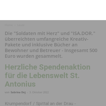
Home
Leute
Die "Soldaten mit Herz" und "ISA.DOR."
überreichten umfangreiche Kreativ-
Pakete und inklusive Bücher an
Bewohner und Betreuer - Insgesamt 500
Euro wurden gesammelt.
Herzliche Spendenaktion
für die Lebenswelt St.
Antonius
von
Sabrina Dej
-
3. Oktober 2022
Krumpendorf / Spittal an der Drau -