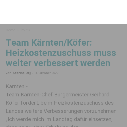
Home
Politik
Team Kärnten/Köfer:
Heizkostenzuschuss muss
weiter verbessert werden
von
Sabrina Dej
-
3. Oktober 2022
Kärnten -
Team Kärnten-Chef Bürgermeister Gerhard
Köfer fordert, beim Heizkostenzuschuss des
Landes weitere Verbesserungen vorzunehmen:
„Ich werde mich im Landtag dafür einsetzen,