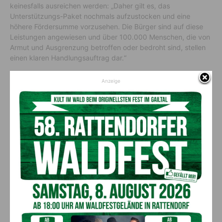
keinesfalls ausreichen werden: „Daher gilt es, das
Unterstützungs-Paket nochmals aufzustocken und eine
höhere Fördersumme vorzusehen. Die Bürger sind auf diese
Leistungen angewiesen und über 100.000 Menschen, die von
Armut und Ausgrenzung betroffen oder bedroht sind, stellen
einen klaren Handlungsauftrag dar.“
Vorheriger Artikel
Nächster Artikel
Anzeige
Herzliche Spendenaktion für
„Sommerausklang am Meer“
die Lebenswelt St. Antonius
im 4****s Hotel Miramar in
Opatija
AKTUELLES
Zum Dobratsch-Kirchtag gemütlich und
sicher mit dem Naturpark Bus
7. August 2026
Leute