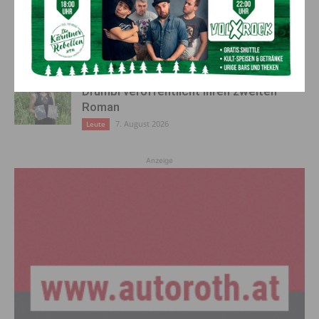
Landeshauptmann Fellner zu Gast in der
Gailtal Klinik
7. August 2026
Top Beitrag
Zwischen Familie & Fantasie – Zoe
Drumbl veröffentlicht ihren zweiten
Roman
7. August 2026
Leute
Anzeige