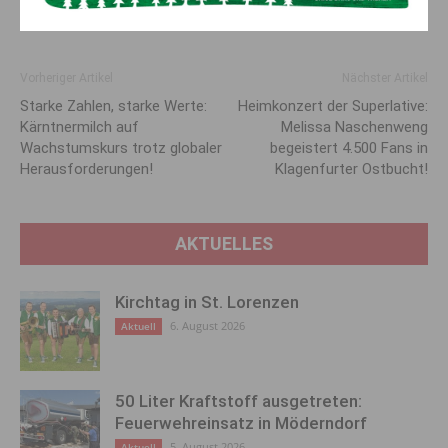
sie am dringendsten gebraucht werden.
Vorheriger Artikel
Nächster Artikel
Starke Zahlen, starke Werte:
Heimkonzert der Superlative:
Kärntnermilch auf
Melissa Naschenweng
Wachstumskurs trotz globaler
begeistert 4.500 Fans in
Herausforderungen!
Klagenfurter Ostbucht!
AKTUELLES
Kirchtag in St. Lorenzen
6. August 2026
Aktuell
50 Liter Kraftstoff ausgetreten:
Feuerwehreinsatz in Möderndorf
5. August 2026
Aktuell