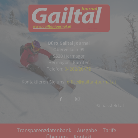
Büro Gailtal Journal
Obervellach 99
9620 Hermagor
Hermagor - Kärnten
Telefon:
04282/20472
Kontaktieren Sie uns:
office@gailtal-journal.at
© nassfeld.at
Transparenzdatenbank
Ausgabe
Tarife
Über uns
Kontakt