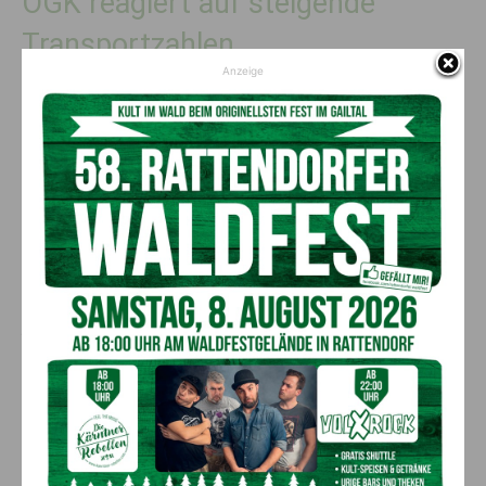
ÖGK reagiert auf steigende
Transportzahlen
Anzeige
Mit dieser Maßnahme reagiert die
ÖGK
auf die
steigende
Anzahl von Transportleistungen
im Bereich der
Krankenversorgung. Allein im
Jahr 2024
wurden
österreichweit rund 2,8 Millionen Transporte
mit den
Blaulichtorganisationen durchgeführt. Hinzu kommen
1,7
Millionen weitere Krankenbeförderungen
durch
Transportunternehmen, die ebenfalls von der ÖGK bezahlt
werden. Der starke Anstieg bei den Krankentransporten
macht deutlich, dass Maßnahmen notwendig sind, um
sicherzustellen, dass diese medizinische Leistung weiterhin
jenen zur Verfügung steht, die sie aus medizinischen Gründen
benötigen. Krankentransporte dienen der
gesundheitlichen
Versorgung
und
nicht der Verkürzung von Wartezeiten
im
Krankenhaus. Die ÖGK setzt damit einen wichtigen Schritt zur
besseren Steuerung der Versorgungsströme. Die
Differenzierung zwischen
zeitkritischen und planbaren
Transporten
bringt Klarheit und stellt sicher, dass Ressourcen
dort eingesetzt werden, wo