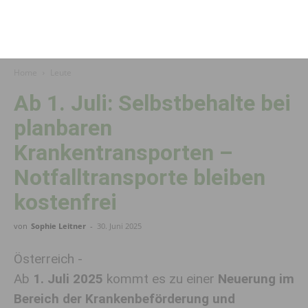
Home
Leute
Ab 1. Juli: Selbstbehalte bei
planbaren
Krankentransporten –
Notfalltransporte bleiben
kostenfrei
von
Sophie Leitner
-
30. Juni 2025
Österreich -
Ab
1. Juli 2025
kommt es zu einer
Neuerung im
Bereich der Krankenbeförderung und