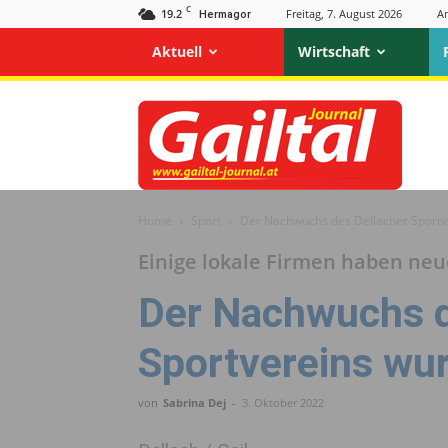
C
19.2
Freitag, 7. August 2026
A
Hermagor
Aktuell
Wirtschaft
Gailtal
Journal
Home
Sport
Der Nachwuchs des Dellacher Sportve
Einige lokale Firmen haben ne
Der Nachwuchs d
Sportvereins wur
von
Sabrina Dej
-
3. Oktober 2022