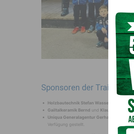
Sponsoren der Trainings
Holzbautechnik Stefan Wassermann
für d
Gailtalkeramik Bernd
und
Klaus Pichler
für
Uniqua Generalagentur Gerhard Thurner
h
Verfügung gestellt.