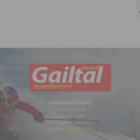
Büro Gailtal Journal
Obervellach 99
9620 Hermagor
Hermagor - Kärnten
Telefon:
04282/20472