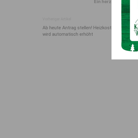
Ein herzliches Dank
Vorheriger Artikel
Ab heute Antrag stellen! Heizkostenzuschuss
wird automatisch erhöht