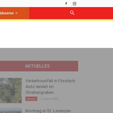
bboerse
AKTUELLES
Verkehrsunfall in Förolach:
Auto landet im
Straßengraben
7. August 2026
Aktuell
Kirchtag in St. Lorenzen