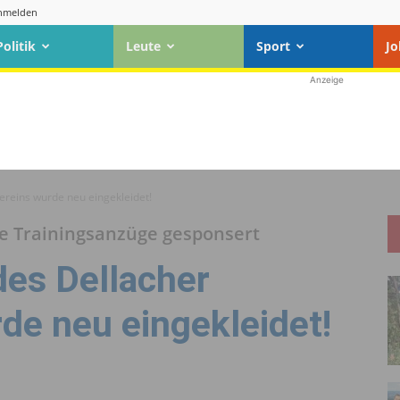
nmelden
Politik
Leute
Sport
Jo
Anzeige
reins wurde neu eingekleidet!
ue Trainingsanzüge gesponsert
es Dellacher
de neu eingekleidet!