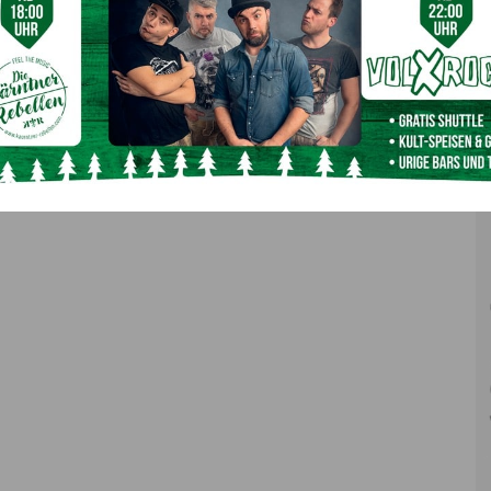
eschön an die genannten Firmen.
Nächster Artikel
„Lam Research“ hilft Unwetteropfern