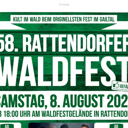
Anzeige
© Johann Unterassinger
anzüge
ie U7 und U9,
 die U11 und
at für die Spieler von U13 und U15 die Mittel zur