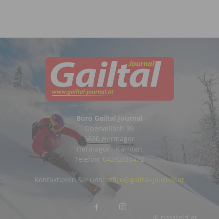
Büro Gailtal Journal
Obervellach 99
9620 Hermagor
Hermagor - Kärnten
Telefon:
04282/20472
Kontaktieren Sie uns:
office@gailtal-journal.at
© nassfeld.at