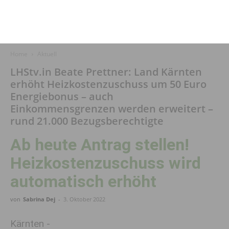
Home
Aktuell
LHStv.in Beate Prettner: Land Kärnten
erhöht Heizkostenzuschuss um 50 Euro
Energiebonus – auch
Einkommensgrenzen werden erweitert –
rund 21.000 Bezugsberechtigte
Ab heute Antrag stellen!
Heizkostenzuschuss wird
automatisch erhöht
von
Sabrina Dej
-
3. Oktober 2022
Kärnten -