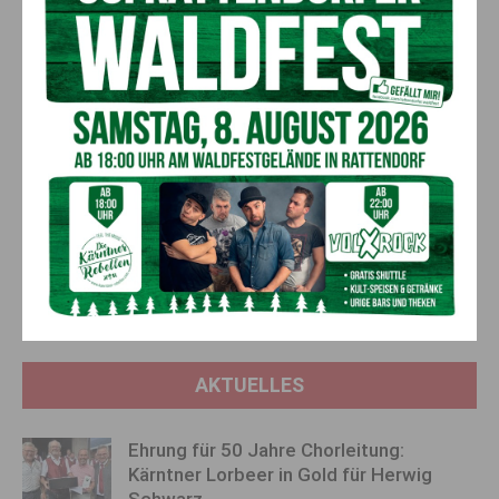
Sozialreferentin
. Die Antragsfrist endet am 28. April 2023.
Prettner
versichert: „Anders als der Energiebonus des Bundes
wird der Kärntner Energiebonus automatisch mit der
Bewilligung des Heizkostenzuschusses ausbezahlt. Es ist
dafür kein zusätzlicher Antrag erforderlich. Wir gehen in
Kärnten einen Auszahlungsweg, der so einfach und
unkompliziert wie möglich ist.“
Vorheriger Artikel
Nächster Artikel
Billiger tanken im Nachbarland:
Der Nachwuchs des Dellacher
Viele Kärntner pendeln für
Sportvereins wurde neu
Sprit nach Slowenien
eingekleidet!
AKTUELLES
Ehrung für 50 Jahre Chorleitung:
Kärntner Lorbeer in Gold für Herwig
Schwarz