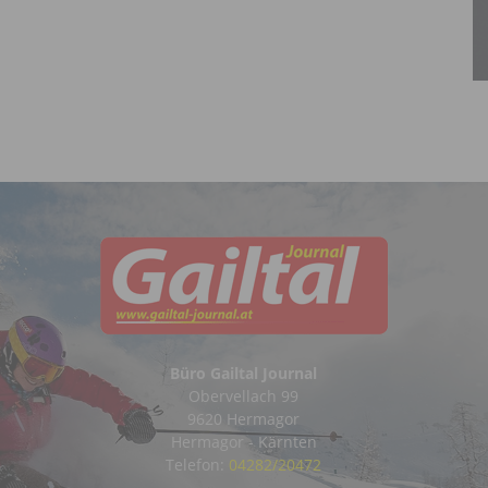
Büro Gailtal Journal
Obervellach 99
9620 Hermagor
Hermagor - Kärnten
Telefon:
04282/20472