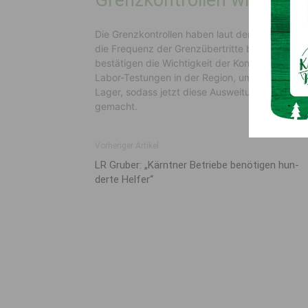
Grenzkontrollen wichtig
Die Grenzkontrollen haben laut der Information 
die Frequenz der Grenzübertritte bei PKW wie L
bestätigen die Wichtigkeit der Kontrollen. Ven
Labor-Testungen in der Region, um der Virusaus
Lager, sodass jetzt diese Ausweitung möglich s
gemacht.
Vorheriger Artikel
LR Gruber: „Kärn­tner Be­triebe be­nötigen hun­
derte Helfer“