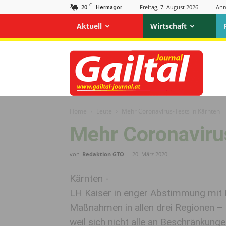
C
20
Freitag, 7. August 2026
Anm
Hermagor
Aktuell
Wirtschaft
Gailtal
Journal
Home
Leute
Mehr Coronavirus-Tests in Kärnten
Mehr Coronaviru
von
Redaktion GTO
-
20. März 2020
Kärnten -
LH Kaiser in enger Abstimmung mit 
Maßnahmen in allen drei Regionen –
weil sich nicht alle an Beschränkunge