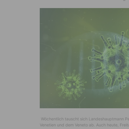
Wöchentlich tauscht sich Landeshauptmann Pete
Venetien und dem Veneto ab. Auch heute, Freit