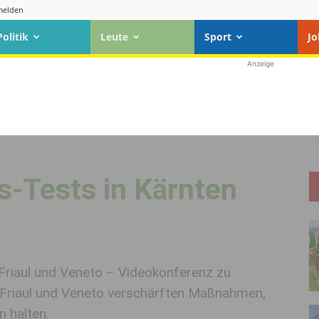
elden
Politik
Leute
Sport
Jo
Anzeige
s-Tests in Kärnten
Friaul und Veneto – Videokonferenz zu
 Friaul und Veneto verschärften Maßnahmen,
n halten.