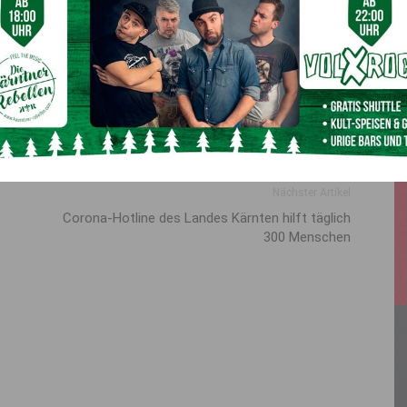
von LH Kaiser gezeigt, dass sie richtig sind und dass sich
KW reduziere. Beide Regionen, Friaul wie Veneto,
eto berichtete zudem von einer massiven Ausweitung der
breitung Herr zu werden. Veneto hatte viele der Tests auf
ei. 13.000 Coronavirus-Abstriche werden im Veneto täglich
Nächster Artikel
Corona-Hotline des Landes Kärnten hilft täglich
300 Menschen