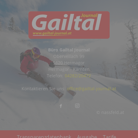
Büro Gailtal Journal
Obervellach 99
9620 Hermagor
Hermagor - Kärnten
Telefon:
04282/20472
Kontaktieren Sie uns:
office@gailtal-journal.at
© nassfeld.at
Transparenzdatenbank
Ausgabe
Tarife