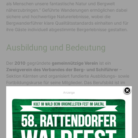
als Menschen unsere fantastische Natur und Bergwelt
näherzubringen.“ Geführte Wanderungen ermöglichen dabei
sichere und hochwertige Naturerlebnisse, wobei die
Bergwanderführer klare Qualitätsstandards einhalten und für
ihre Gäste individuell abgestimmte Bergerlebnisse gestalten.
Ausbildung und Bedeutung
Der
2010
gegründete
gemeinnützige Verein
ist ein
Zweigverein des Verbandes der Berg- und Schiführer
–
Sektion Kärnten und organisiert fundierte Ausbildungs- sowie
Fortbildungskurse für seine Mitglieder. Das Berufsbild ist im
Kärntner Berg- und Schiführergesetz klar geregelt. Für die
Anzeige
Autorisierung sind unter anderem
Tourenplanung,
Orientierung
im Gelände, der
sichere Umgang mit alpinen
Gefahren,
umfassende
Ortskenntnisse
sowie
fundiertes
Erste-Hilfe-Wissen
erforderlich. Diese hohen
Qualitätsstandards machen den Verein zu einem zentralen
Ansprechpartner für Regionen, Tourismusverbände und
Organisationen, die Informationen rund um das Bergwandern