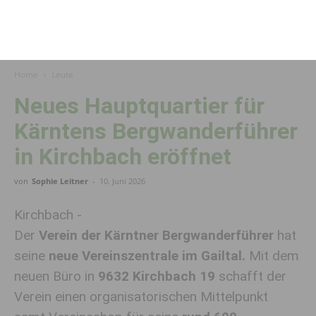
Home
Leute
Neues Hauptquartier für
Kärntens Bergwanderführer
in Kirchbach eröffnet
von
Sophie Leitner
-
10. Juni 2026
Kirchbach -
Der
Verein der Kärntner Bergwanderführer
hat
seine
neue Vereinszentrale im Gailtal.
Mit dem
neuen Büro in
9632 Kirchbach 19
schafft der
Verein einen organisatorischen Mittelpunkt