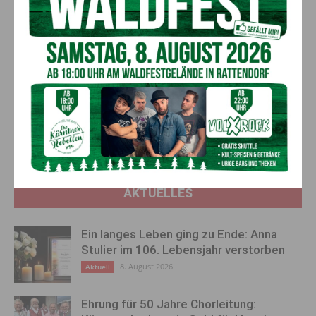
benötigen. Die
rund 600 naturverbundenen Mitglieder
sind
dabei nicht nur in Kärnten, sondern auch österreichweit sowie
im benachbarten Ausland mit Gästen unterwegs.
Vorheriger Artikel
Nächster Artikel
FPÖ-Angerer/Ofner: „Sparen
Toter Mann in Klagenfurt
im System statt Belastungen
gefunden: Ermittlungen nach
für die Kärntner Bevölkerung”
Leichenfund laufen auf
Hochtouren
AKTUELLES
Ein langes Leben ging zu Ende: Anna
Stulier im 106. Lebensjahr verstorben
8. August 2026
Aktuell
Ehrung für 50 Jahre Chorleitung: