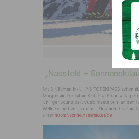
Sonnenschilau
„Nassfeld – Sonnenskilauf
Mit 3 Nächten inkl. HP & TOPSKIPASS schon ab 
Morgen ein herrliches Skifahrer Frühstück geni
Chilliger Sound bei „Music meets Sun“ an den 
Wellness und vieles mehr …Skifahren bis zum S
unter
https://sonne.nassfeld.at/de