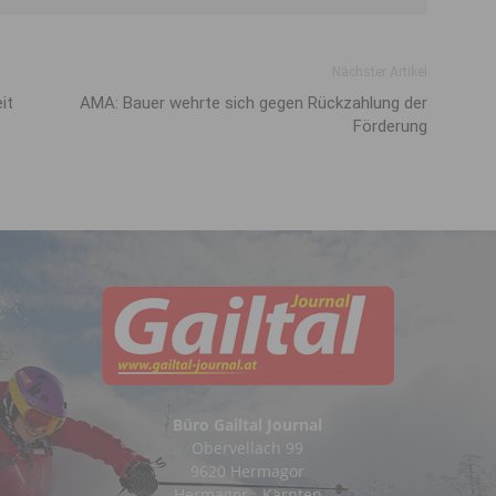
Nächster Artikel
it
AMA: Bauer wehrte sich gegen Rückzahlung der
Förderung
Büro Gailtal Journal
Obervellach 99
9620 Hermagor
Hermagor - Kärnten