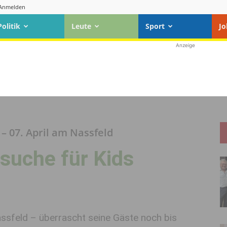
Anmelden
Politik
Leute
Sport
Jo
Anzeige
– 07. April am Nassfeld
suche für Kids
ssfeld – überrascht seine Gäste noch bis