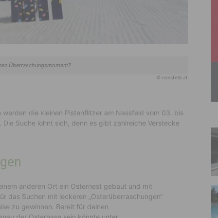
einen Überraschungsmoment?
© nassfeld.at
n werden die kleinen Pistenflitzer am Nassfeld vom 03. bis
 Die Suche lohnt sich, denn es gibt zahlreiche Verstecke
ngen
einem anderen Ort ein Osternest gebaut und mit
für das Suchen mit leckeren „Osterüberraschungen“
eise zu gewinnen. Bereit für deinen
nau der Osterhase sein könnte unter