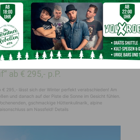
f am Nassfeld (c) nassfeld.at
“ ab € 295,- p.P.
€ 295,- lässt sich der Winter perfekt verabschieden! Am
eßen und danach auf der Piste die Sonne im Gesicht fühlen.
Wochenenden, gschmackige Hüttenkulinarik, alpine
aisonschluss am Nassfeld! Details