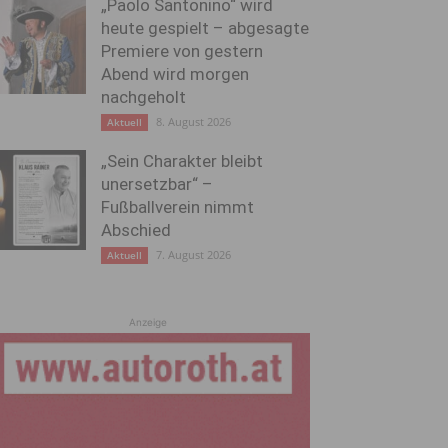
„Paolo Santonino“ wird
heute gespielt – abgesagte
Premiere von gestern
Abend wird morgen
nachgeholt
8. August 2026
Aktuell
„Sein Charakter bleibt
unersetzbar“ –
Fußballverein nimmt
Abschied
7. August 2026
Aktuell
Anzeige