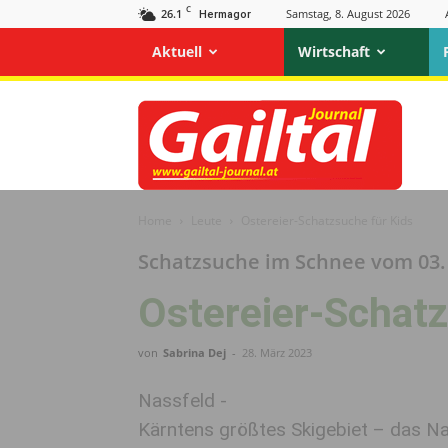
C
26.1
Samstag, 8. August 2026
Hermagor
Aktuell
Wirtschaft
Gailtal
Journal
Home
Leute
Ostereier-Schatzsuche für Kids
Schatzsuche im Schnee vom 03. 
Ostereier-Schatz
von
Sabrina Dej
-
28. März 2023
Nassfeld -
Kärntens größtes Skigebiet – das Na