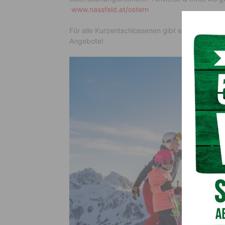
www.nassfeld.at/ostern
Für alle Kurzentschlossenen gibt es außerdem 
Angebote!