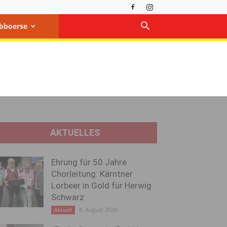
bboerse
AKTUELLES
Ehrung für 50 Jahre
Chorleitung: Kärntner
Lorbeer in Gold für Herwig
Schwarz
8. August 2026
Aktuell