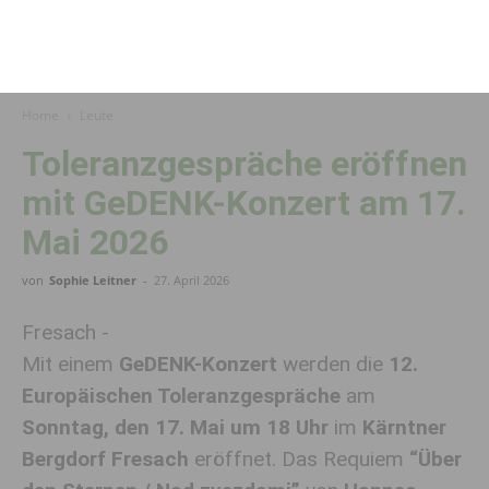
Home
Leute
Toleranzgespräche eröffnen
mit GeDENK-Konzert am 17.
Mai 2026
von
Sophie Leitner
-
27. April 2026
Fresach -
Mit einem
GeDENK-Konzert
werden die
12.
Europäischen Toleranzgespräche
am
Sonntag, den 17. Mai um 18 Uhr
im
Kärntner
Bergdorf Fresach
eröffnet. Das Requiem
“Über