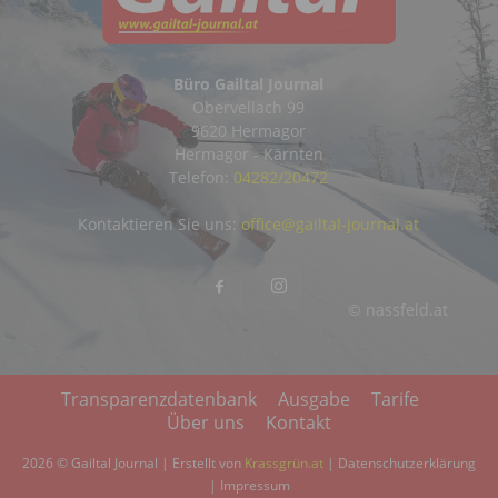
Büro Gailtal Journal
Obervellach 99
9620 Hermagor
Hermagor - Kärnten
Telefon:
04282/20472
Kontaktieren Sie uns:
office@gailtal-journal.at
© nassfeld.at
Transparenzdatenbank
Ausgabe
Tarife
Über uns
Kontakt
2026 © Gailtal Journal | Erstellt von
Krassgrün.at
|
Datenschutzerklärung
|
Impressum