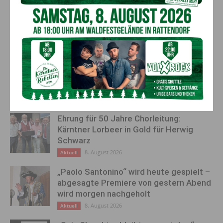
Vorheriger Artikel
Nächster Artikel
Amtsübergabe in Lendorf:
Ein Künstler kehrt zurück:
Simon Pleschberger folgt
Theodor Herzmansky im
Marika Lagger-Pöllinger als
Fokus
Bürgermeister
AKTUELLES
Ehrung für 50 Jahre Chorleitung:
Kärntner Lorbeer in Gold für Herwig
Schwarz
8. August 2026
Aktuell
„Paolo Santonino“ wird heute gespielt –
abgesagte Premiere von gestern Abend
wird morgen nachgeholt
8. August 2026
Aktuell