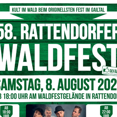
pfitsch, Johannes Kropfitsch, Dagmar Schoba, Direktor Gerald Waldner und
llvertreterin Margot Lackner
© Musikschule Hermagor
eine Eigenkomposition von
Herrn Johannes Kropfitsch
 zu hören.
ten sich mit Standing Ovations.
Nächster Artikel