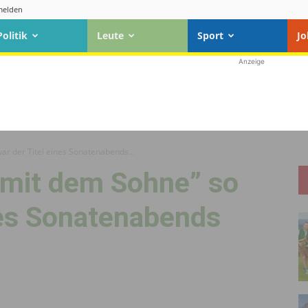
elden
Politik
Leute
Sport
Jo
Anzeige
ar der Titel eines Sonatenabends...
 mit dem Sohne” so
nes Sonatenabends