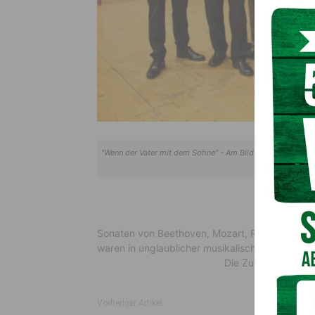
"Wenn der Vater mit dem Sohne" - Am Bild v.l.: David Kro
Direktor-Ste
Sonaten von Beethoven, Mozart, Respighi und 
waren in unglaublicher musikalischer Perfektion
Die Zuhörer bedank
Vorheriger Artikel