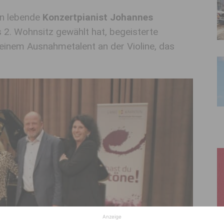
en lebende
Konzertpianist Johannes
ls 2. Wohnsitz gewählt hat, begeisterte
 einem Ausnahmetalent an der Violine, das
Anzeige