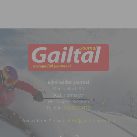
Büro Gailtal Journal
Obervellach 99
9620 Hermagor
Hermagor - Kärnten
Telefon:
04282/20472
Kontaktieren Sie uns:
office@gailtal-journal.at