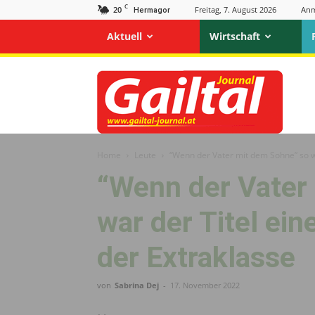
C
20
Freitag, 7. August 2026
Anm
Hermagor
Aktuell
Wirtschaft
Gailtal
Journal
Home
Leute
“Wenn der Vater mit dem Sohne” so w
“Wenn der Vater
war der Titel ei
der Extraklasse
von
Sabrina Dej
-
17. November 2022