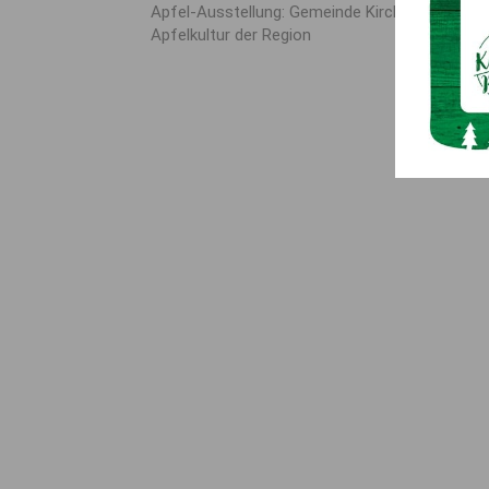
Apfel-Ausstellung: Gemeinde Kirchbach belebt
Apfelkultur der Region