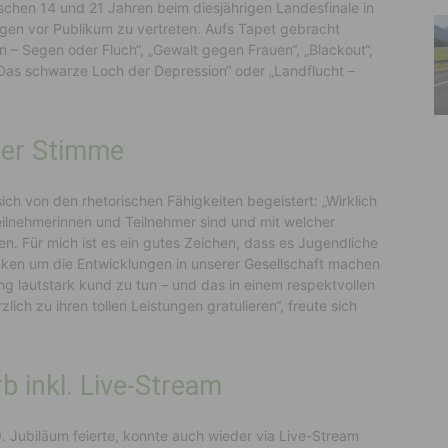
chen 14 und 21 Jahren beim diesjährigen Landesfinale in
ngen vor Publikum zu vertreten. Aufs Tapet gebracht
– Segen oder Fluch“, „Gewalt gegen Frauen“, „Blackout“,
„Das schwarze Loch der Depression“ oder „Landflucht –
cher Stimme
ich von den rhetorischen Fähigkeiten begeistert: „Wirklich
ilnehmerinnen und Teilnehmer sind und mit welcher
en. Für mich ist es ein gutes Zeichen, dass es Jugendliche
anken um die Entwicklungen in unserer Gesellschaft machen
g lautstark kund zu tun – und das in einem respektvollen
ich zu ihren tollen Leistungen gratulieren“, freute sich
 inkl. Live-Stream
 Jubiläum feierte, konnte auch wieder via Live-Stream