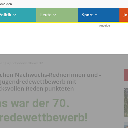
nmelden
Politik
Leute
Sport
Jo
Anzeige
ner Jugendredewettbewerb!
reichen Nachwuchs-Rednerinnen und -
r Jugendredewettbewerb mit
ucksvollen Reden punkteten
s war der 70.
redewettbewerb!