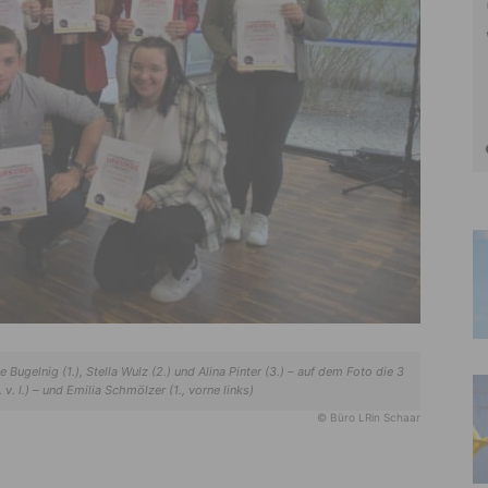
gelnig (1.), Stella Wulz (2.) und Alina Pinter (3.) – auf dem Foto die 3
 v. l.) – und Emilia Schmölzer (1., vorne links)
© Büro LRin Schaar