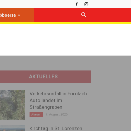
bboerse
AKTUELLES
Verkehrsunfall in Förolach:
Auto landet im
Straßengraben
7. August 2026
Aktuell
Kirchtag in St. Lorenzen