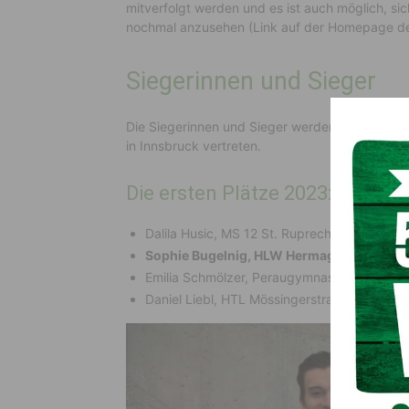
mitverfolgt werden und es ist auch möglich, s
nochmal anzusehen (Link auf der Homepage d
Siegerinnen und Sieger
Die Siegerinnen und Sieger werden Kärnten be
in Innsbruck vertreten.
Die ersten Plätze 2023:
Dalila Husic, MS 12 St. Ruprecht (Klassische
Sophie Bugelnig, HLW Hermagor
(Klassisc
Emilia Schmölzer, Peraugymnasium Villach (
Daniel Liebl, HTL Mössingerstraße (Spontan