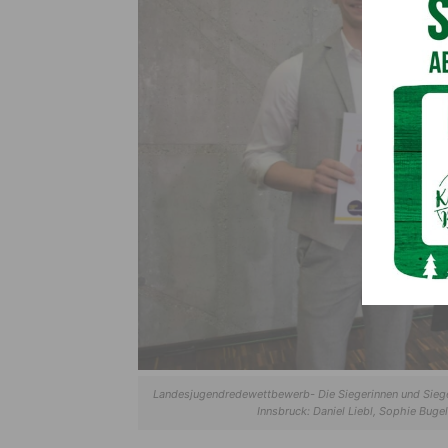
Landesjugendredewettbewerb- Die Siegerinnen und Sieg
Innsbruck: Daniel Liebl, Sophie Bugel