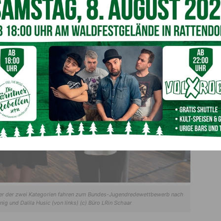
er der zwei Kategorien fahren zum Bundes-Jugendredewettbewerb nach
nig und Dalila Husic (von links) (c) Büro LRin Schaar