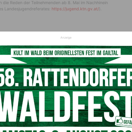
ich die Reden der Teilnehmenden ab 8. Mai im Nachhinein
es Landesjugendreferates:
https://jugend.ktn.gv.at/
).
Anzeige
im Bundes-Jugendredewettbewerb von 4. bis 7. Juni 2023
 Rede, 8. Schulstufe)
he Rede, höhere Schulen)
Klassische Rede, höhere Schulen)
rede, höhere Schulen).