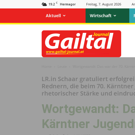
C
19.2
Freitag, 7. August 2026
A
Hermagor
Aktuell
Wirtschaft
Gailtal
Journal
Home
Leute
Wortgewandt: Das war der 70. Kärnt
LR.in Schaar gratuliert erfolg
Rednern, die beim 70. Kärntne
rhetorischer Stärke und eindr
Wortgewandt: Da
Kärntner Jugend