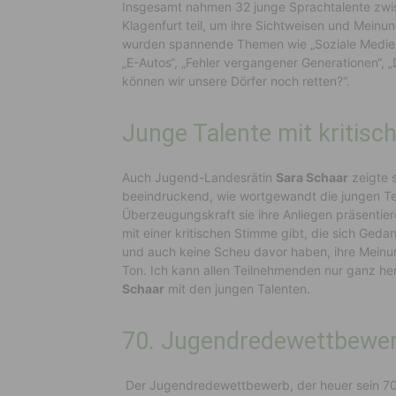
Insgesamt nahmen 32 junge Sprachtalente zwis
Klagenfurt teil, um ihre Sichtweisen und Meinu
wurden spannende Themen wie „Soziale Medien 
„E-Autos“, „Fehler vergangener Generationen“, 
können wir unsere Dörfer noch retten?“.
Junge Talente mit kritis
Auch Jugend-Landesrätin
Sara Schaar
zeigte s
beeindruckend, wie wortgewandt die jungen Te
Überzeugungskraft sie ihre Anliegen präsentier
mit einer kritischen Stimme gibt, die sich Ged
und auch keine Scheu davor haben, ihre Meinun
Ton. Ich kann allen Teilnehmenden nur ganz herzl
Schaar
mit den jungen Talenten.
70. Jugendredewettbewerb
Der Jugendredewettbewerb, der heuer sein 70.