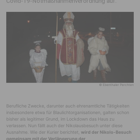
Covid-19-Notmaßnahmenverordnung auf.
© Ebenthaler Perchten
Berufliche Zwecke, darunter auch ehrenamtliche Tätigkeiten
insbesondere etwa für Blaulichtorganisationen, galten schon
bisher als legitimer Grund, im Lockdown das Haus zu
verlassen. Nun fällt auch der Nikolausbesuch unter diese
Ausnahme. Wie der Kurier berichtet,
wird der Nikolo-Besuch
gemeinsam mit der Verlängerung der