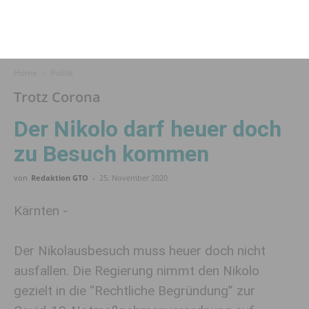
Home
Politik
Trotz Corona
Der Nikolo darf heuer doch
zu Besuch kommen
von
Redaktion GTO
-
25. November 2020
Kärnten -
Der Nikolausbesuch muss heuer doch nicht
ausfallen. Die Regierung nimmt den Nikolo
gezielt in die “Rechtliche Begründung” zur