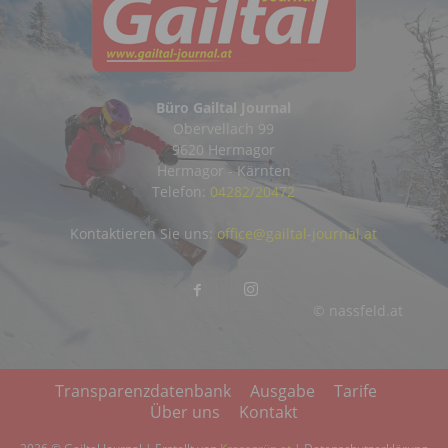
Büro Gailtal Journal
Obervellach 99
9620 Hermagor
Hermagor - Kärnten
Telefon:
04282/20472
Kontaktieren Sie uns:
office@gailtal-journal.at
© nassfeld.at
Transparenzdatenbank
Ausgabe
Tarife
Über uns
Kontakt