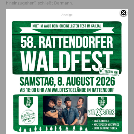
hineinzugehen“, schließt Darmann.
Anzeige
Vorheriger Artikel
Nächster Artikel
„Erlebnis Österreich“ stellt
Verkehrsunfall an
heimische Slow Food Pioniere
Autobahnauffahrt
vor
AKTUELLES
Ehrung für 50 Jahre Chorleitung:
Kärntner Lorbeer in Gold für Herwig
Schwarz
8. August 2026
Aktuell
Neu: Sölle Bike Tröpolach
8. August 2026
ANZEIGE