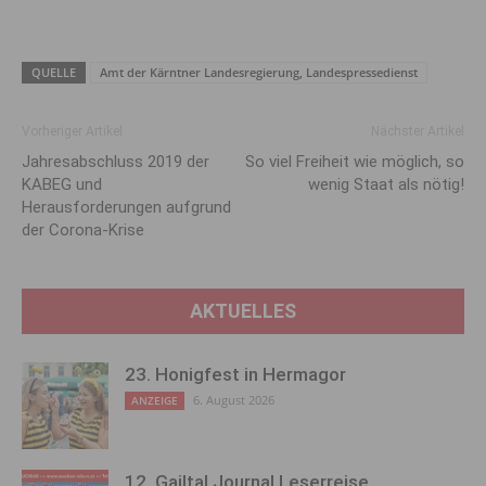
QUELLE
Amt der Kärntner Landesregierung, Landespressedienst
Vorheriger Artikel
Nächster Artikel
Jahresabschluss 2019 der
So viel Freiheit wie möglich, so
KABEG und
wenig Staat als nötig!
Herausforderungen aufgrund
der Corona-Krise
AKTUELLES
23. Honigfest in Hermagor
6. August 2026
ANZEIGE
12. Gailtal Journal Leserreise