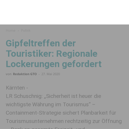
Home
Politik
Gipfeltreffen der
Touristiker: Regionale
Lockerungen gefordert
von
Redaktion GTO
-
27. Mai 2020
Kärnten -
LR Schuschnig: „Sicherheit ist heuer die
wichtigste Währung im Tourismus“ –
Containment-Strategie sichert Planbarkeit für
Tourismusunternehmen rechtzeitig zur Öffnung