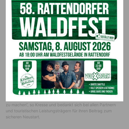
Entschlossene Tourismuspolitik war auch die Basis dafür,
„dass die Region Wörthersee eine von österreichweit fünf
Pilotregionen für Corona-Testungen im Tourismus wird. Damit
können wir jetzt rechtzeitig zum Start der Sommersaison über
500 Betriebe in der Region testen und mehr Sicherheit
forcieren. Ziel dieser Strategie ist es, Betriebsschließungen in
der Saison zu vermeiden“, betont der Tourismusreferent.
Sicherheit steht auch für den Geschäftsführer der Kärnten
Werbung, Christian Kresse, an oberster Stelle. Die Chance,
neue Gäste zu gewinnen, sei optimal zu nutzen. „Wir haben
heuer die Möglichkeit neue Gäste, die einen Kärnten Urlaub
sonst nicht am Radar gehabt hätten, für Kärnten zu
begeistern.“ Die heurige Saison in Zahlen zu gießen sei nicht
möglich. „Es gilt möglichst viele Gäste vom Kärntner
Urlaubsangebot zu überzeugen und zu neuen Stammgästen
zu machen“, so Kresse und bedankt sich bei allen Partnern
und touristischen Leistungsträgern für ihren Beitrag zum
sicheren Neustart.