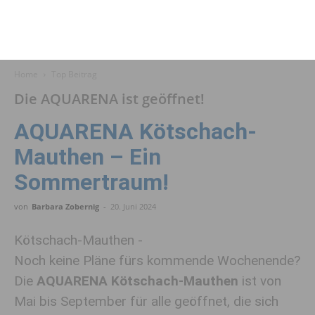
Home
Top Beitrag
Die AQUARENA ist geöffnet!
AQUARENA Kötschach-
Mauthen – Ein
Sommertraum!
von
Barbara Zobernig
-
20. Juni 2024
Kötschach-Mauthen -
Noch keine Pläne fürs kommende Wochenende?
Die
AQUARENA Kötschach-Mauthen
ist von
Mai bis September für alle geöffnet, die sich