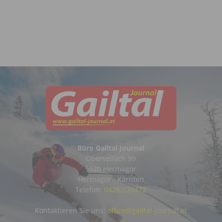
Büro Gailtal Journal
Obervellach 99
9620 Hermagor
Hermagor - Kärnten
Telefon:
04282/20472
Kontaktieren Sie uns:
office@gailtal-journal.at