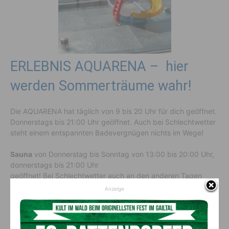
ERLEBNIS AQUARENA – hier
werden Sommerträume wahr!
Die AQUARENA hat täglich von 9 bis 20 Uhr für dich geöffnet.
Donnerstags bis 21:00 Uhr geöffnet. Auch bei Schlechtwetter
steht einem entspannten Badevergnügen nichts im Wege!
Sauna
von Donnerstag bis Sonntag von 13:00 bis 20:00 Uhr,
donnerstags bis 21:00 Uhr
geöffnet! Bei Schlechtwetter auch an den anderen Tagen
geöffnet – ab 12:00 Uhr!
Anzeige