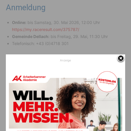
Anmeldung
Online:
bis Samstag, 30. Mai 2026, 12:00 Uhr
https://my.raceresult.com/375787/
Gemeinde Dellach:
bis Freitag, 29. Mai, 11:30 Uhr
Telefonisch: +43 (0)4718 301
Nachnennung &
Anzeige
Startnummernausgabe:
Am Veranstaltungstag ab
07:30 Uhr
bis 30 Minuten vor dem
jeweiligen Start in der Stocksporthalle.