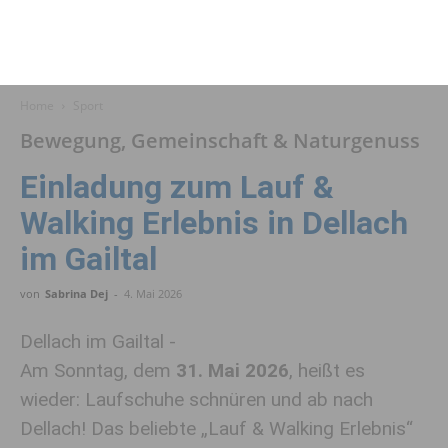
Home
Sport
Bewegung, Gemeinschaft & Naturgenuss
Einladung zum Lauf &
Walking Erlebnis in Dellach
im Gailtal
von
Sabrina Dej
-
4. Mai 2026
Dellach im Gailtal -
Am Sonntag, dem
31. Mai 2026
, heißt es
wieder: Laufschuhe schnüren und ab nach
Dellach! Das beliebte „Lauf & Walking Erlebnis“