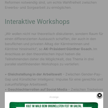
Reformen notwendig sind, um echte Wahlfreiheit zwischen
Erwerbs- und Sorgearbeit zu ermöglichen.
Interaktive Workshops
„Wir wollen nicht nur theoretisch diskutieren, sondern Raum für
einen differenzierten Austausch schaffen, der auch in den
beruflichen und privaten Alltag der Kärntnerinnen und
Kärntner hineinwirkt“, so
AK-Präsident Günther Goach.
Im
Anschluss an den theoretischen Input haben die
Teilnehmenden
daher
die Möglichkeit, das Thema in drei
parallel
stattfindenden
Workshops zu vertiefen
:
•
Gleichstellung in der Arbeitswelt
– Zwischen Gender-Pay-
Gap und Künstlicher Intelligenz:
Impulse für eine gerechte und
zukunftsfähige Arbeitswelt.
•
Geschlechterrollen auf
Social
Media
–
Zwischen
Tradwives
und Alpha Bros
:
Was steckt hinter diesen Trends und welche
Anzeige
Folgen haben sie für die Gesellschaft?
•
Geschlechterbilder im Wandel:
Alltägliche Stereotype