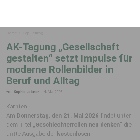
Home
Top Beitrag
AK-Tagung „Gesellschaft
gestalten“ setzt Impulse für
moderne Rollenbilder in
Beruf und Alltag
von
Sophie Leitner
-
4. Mai 2026
Kärnten -
Am
Donnerstag, den 21. Mai 2026
findet
unter
dem Titel
„Geschlechterrollen neu denken“
die
dritte Ausgabe der
kostenlosen