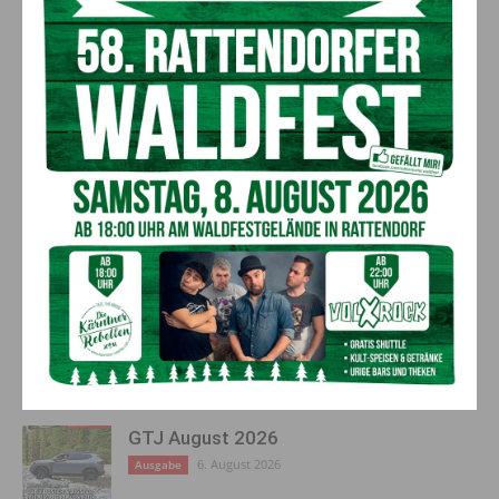
erkennen und aufbrechen:
W
ie erkennt man
Geschlechterstereotype in alltäglichen Situationen
und
welche
Gegenstrategien gibt es?
Die Teilnahme ist kostenlos,
Anmeldung
erforderlich
:
ktn.ak
.at/
gesellschaft_gestalten
Vorheriger Artikel
Nächster Artikel
Büromöbel am Nassfeld zu
Einladung zum Lauf & Walking
verkaufen – praktische
Erlebnis in Dellach im Gailtal
Ausstattung für Ihr Büro
AKTUELLES
GTJ August 2026
6. August 2026
Ausgabe