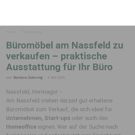
Home
Top Beitrag
Büromöbel am Nassfeld zu
verkaufen – praktische
Ausstattung für Ihr Büro
von
Barbara Zobernig
-
4. Mai 2026
Nassfeld, Hermagor -
Am Nassfeld stehen derzeit gut erhaltene
Büromöbel zum Verkauf, die sich ideal für
Unternehmen, Start-ups
oder auch das
Homeoffice
eignen. Wer auf der Suche nach