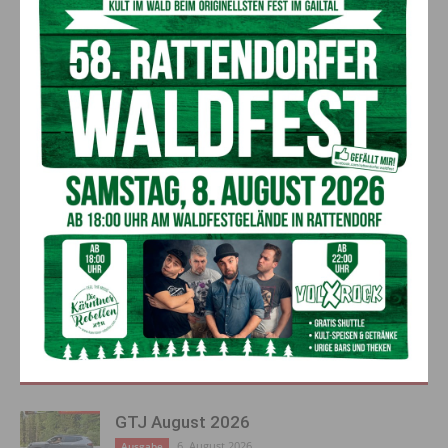
Kontakt:
Bei Interesse oder für nähere Informationen steht folgende
Kontaktperson gerne zur Verfügung:
Elfi Pucher, Tel.: 0676-
883 88800
Vorheriger Artikel
Nächster Artikel
Durchbruch bei Sanierung der
AK-Tagung „Gesellschaft
Volksschule Egg
gestalten“ setzt Impulse für
moderne Rollenbilder in Beruf
und Alltag
AKTUELLES
GTJ August 2026
6. August 2026
Ausgabe