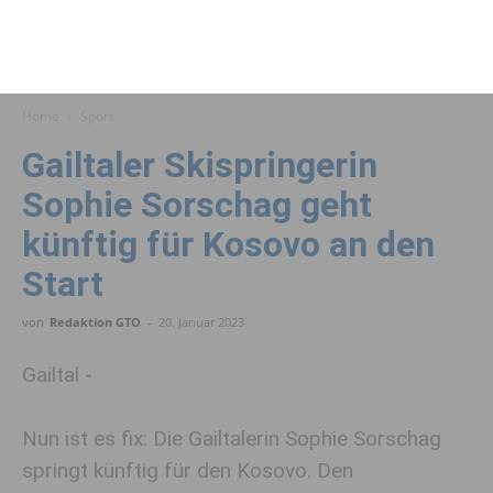
Home
Sport
Gailtaler Ski­springerin
Sophie Sorschag geht
künftig für Kosovo an den
Start
von
Redaktion GTO
-
20. Januar 2023
Gailtal -
Nun ist es fix: Die Gailtalerin Sophie Sorschag
springt künftig für den Kosovo. Den