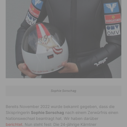
Sophie Sorschag
Bereits November 2022 wurde bekannt gegeben, dass die
Skispringerin
Sophie Sorschag
nach einem Zerwürfnis einen
Nationswechsel beantragt hat. Wir haben darüber
berichtet.
Nun steht fest: Die 24-jährige Kärntner