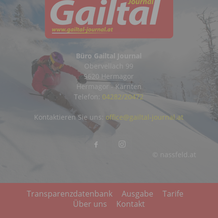
Büro Gailtal Journal
Obervellach 99
9620 Hermagor
Hermagor - Kärnten
Telefon:
04282/20472
Kontaktieren Sie uns:
office@gailtal-journal.at
© nassfeld.at
Transparenzdatenbank
Ausgabe
Tarife
Über uns
Kontakt