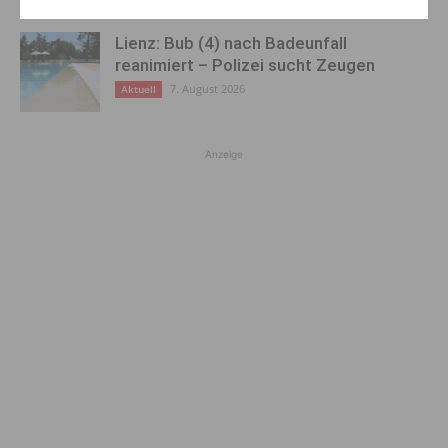
Lienz: Bub (4) nach Badeunfall
reanimiert – Polizei sucht Zeugen
7. August 2026
Aktuell
Anzeige