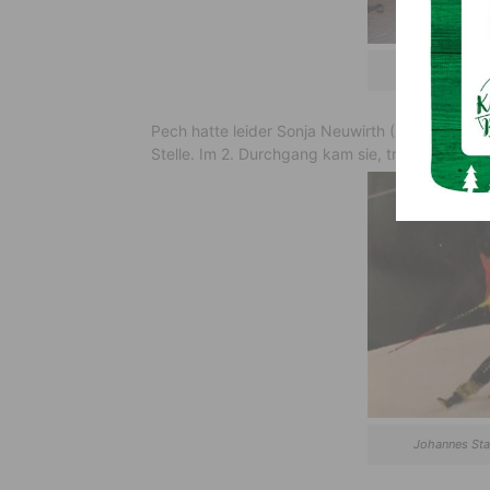
Gesamtsiege
Pech hatte leider Sonja Neuwirth ( GSK ). Sie
Stelle. Im 2. Durchgang kam sie, trotz ausgezei
Johannes Sta