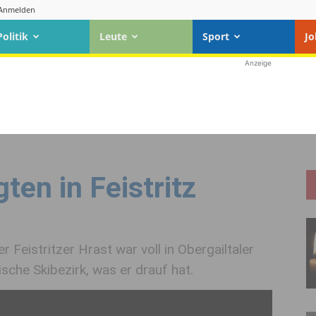
Anmelden
Politik
Leute
Sport
Jo
Anzeige
gten in Feistritz
r Feistritzer Hrast war voll in Obergailtaler
che Skibezirk, was er drauf hat.