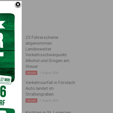
23 Führerscheine
abgenommen:
Landesweiter
Verkehrsschwerpunkt
Alkohol und Drogen am
Steuer
7. August 2026
Aktuell
Verkehrsunfall in Förolach:
Auto landet im
Straßengraben
7. August 2026
Aktuell
Kirchtag in St. Lorenzen