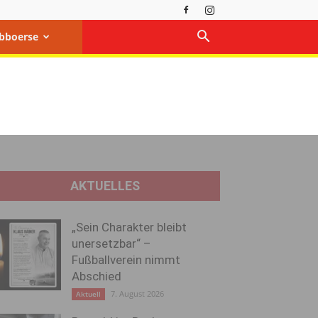
bboerse
AKTUELLES
„Sein Charakter bleibt
unersetzbar“ –
Fußballverein nimmt
Abschied
7. August 2026
Aktuell