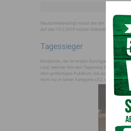
Gesamtsi
Neuschneebedingt musst der am 1.Februar gep
auf den 13.2.2019 nutzen Daberer Konstantin u
Tagessieger
Konstantin, der im ersten Durchgang noch knapp
Lauf, welcher ihm den Tagessieg bei den kurze
dem großartigen Publikum, bei ausgezeichnete
nicht nur in seiner Kategorie U12, sondern holte