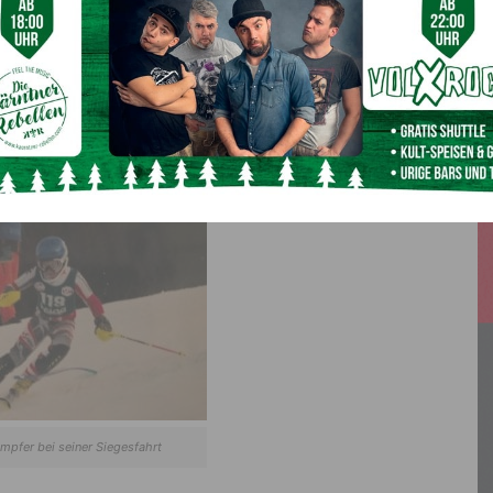
r Boys Konstantin Daberer
 lag nach dem ersten Durchgang auf ausgezeichneter 3.
chnetem Startteil, zu Sturz und schied aus.
mpfer bei seiner Siegesfahrt