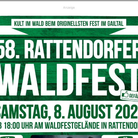
eger Johannes Stampfer
Anzeige
lante LC-Slalom verschoben werden. Diese Verschiebung
nd Stampfer Johannes (beide OSK) voll aus.
 an zweiter Stelle lag, gelang ein ausgezeichneter 2.
n Stangen ( Boys ) bescherte. Zwei super Läufe zeigte
n äußeren Bedingungen, Stampfer Johannes. Er siegte
 sich den bei diesem tollen Flutlichtbewerb.