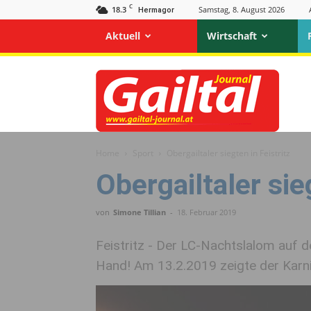
C
18.3
Samstag, 8. August 2026
Hermagor
Aktuell
Wirtschaft
Gailtal
Journal
Home
Sport
Obergailtaler siegten in Feistritz
Obergailtaler sie
von
Simone Tillian
-
18. Februar 2019
Feistritz - Der LC-Nachtslalom auf de
Hand! Am 13.2.2019 zeigte der Karnis