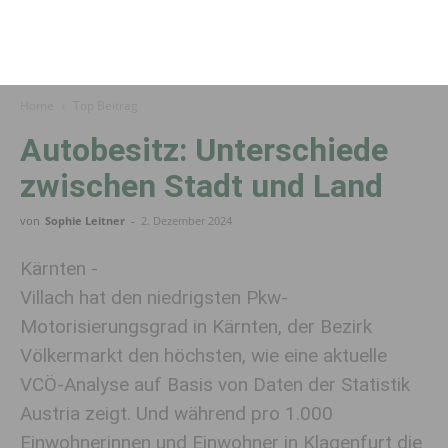
Home
Top Beitrag
Autobesitz: Unterschiede
zwischen Stadt und Land
von
Sophie Leitner
-
2. Dezember 2024
Kärnten -
Villach hat den niedrigsten Pkw-
Motorisierungsgrad in Kärnten, der Bezirk
Völkermarkt den höchsten, wie eine aktuelle
VCÖ-Analyse auf Basis von Daten der Statistik
Austria zeigt. Und während pro 1.000
Einwohnerinnen und Einwohner in Klagenfurt die