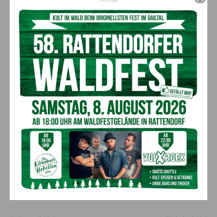
Beitrag zur verstärkten Nutzung des Öffentlichen Verkehrs
können Unternehmen, aber auch Tourismusregionen und
Freizeiteinrichtungen mit Mobilitätsmanagement leisten. Die
Gemeinden sind wiederum gefordert, ihre Ortskerne zu
stärken und die Zersiedelung zu stoppen. Zersiedelung treibt
die Kosten für den Öffentlichen Verkehr in die Höhe.
E-Bikes als Ersatz für kurze
Autofahren
Da auch in den Regionen viele Alltagswege kürzer als zehn
Kilometer sind, ist der Ausbau der Radwege zentral, um die
Autoabhängigkeit zu reduzieren. Insbesondere die stark
steigende Anzahl der Elektro-Fahrräder können viele
Autofahrten ersetzen, vorausgesetzt es gibt eine sichere Rad-
Infrastruktur.