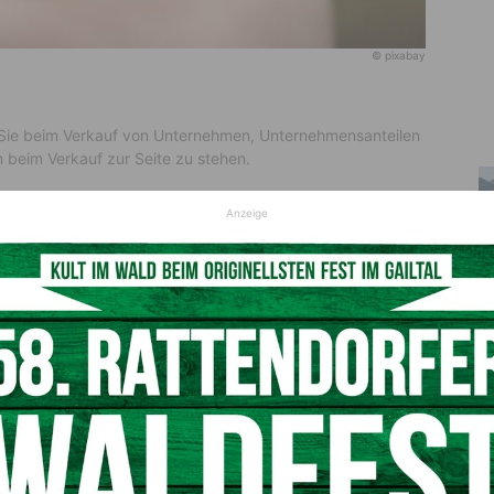
© pixabay
t, Sie beim Verkauf von Unternehmen, Unternehmensanteilen
beim Verkauf zur Seite zu stehen.
s gibt es viele. Unternehmensnachfolge, Pensionierung der
Anzeige
ge sind nur einige der Beispiele dafür, warum
r einzelne Teile davon veräußert werden oder es eben zum
erungen größeren Ausmaßes vorgenommen, strategische
ern sich grundlegend und im Zuge dessen kommt es zum
bilien
 ist zuverlässige und kompetente Beratung über den
Professionell erstellte Verkaufsunterlagen sind von hohem
r eine zu veräußernde Immobilie zu finden. Ein realistisch