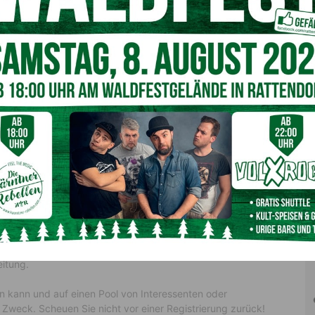
.
im Zuge einer Unternehmensnachfolge übergeben werden,
 Firmenbewertung, in die ein realistisches
jedenfalls nötig sein.
terreich für eine erfolgreiche Betriebsübergabe einen
uszuwählen. Auch hier ist die richtige Beratung von
 auch an ihre Mitarbeiter, die auch in Zukunft einen
hmerische Beratung, konkrete Aufgabenverteilungen,
me- sowie Übergabefirma erleichtern solche Projekte
Förderungen und Finanzierungsinstrumente schließt
n. Falls gewünscht wird auch ein Interimsmanagement
fessionelle Hände legen können, nicht zuletzt die
eitung.
n kann und auf einen Pool von Interessenten oder
n Zweck. Scheuen Sie nicht vor einer Registrierung zurück!