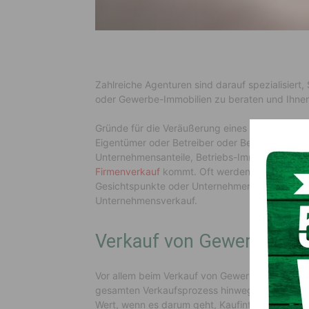
Zahlreiche Agenturen sind darauf spezialisier
oder Gewerbe-Immobilien zu beraten und Ihnen 
Gründe für die Veräußerung eines Unternehmen
Eigentümer oder Betreiber oder Betriebsnachfol
Unternehmensanteile, Betriebs-Immobilien ode
Firmenverkauf
kommt. Oft werden Umstrukturi
Gesichtspunkte oder Unternehmenszwecke änd
Unternehmensverkauf.
Verkauf von Gewerbeimmo
Vor allem beim Verkauf von Gewerbeimmobilien
gesamten Verkaufsprozess hinweg Goldes wert. 
Wert, wenn es darum geht, Kaufinteressenten fü