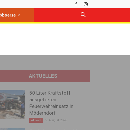
bboerse
AKTUELLES
50 Liter Kraftstoff
ausgetreten:
Feuerwehreinsatz in
Möderndorf
5. August 2026
Aktuell