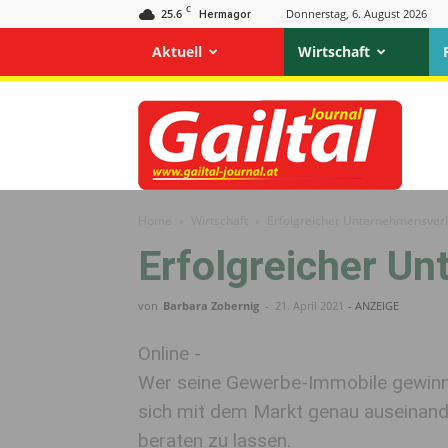
C
25.6
Donnerstag, 6. August 2026
Hermagor
Aktuell
Wirtschaft
Gailtal
Journal
Home
Wirtschaft
Erfolgreicher Unternehmensver
Erfolgreicher U
von
Barbara Zobernig
-
21. April 2021
- ANZEIGE
Online -
Wer seine Gewerbe-Immobile gewinnb
sich mit dem Markt genau auseinand
beraten zu lassen.