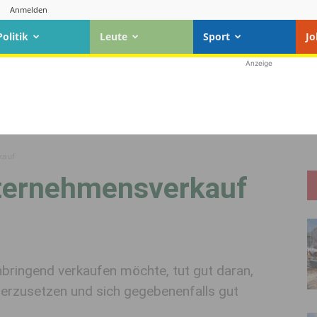
Anmelden
Politik
Leute
Sport
Jo
Anzeige
kauf
nternehmensverkauf
ringend verkaufen möchte, tut gut daran,
erzusetzen und sich gegebenenfalls gut