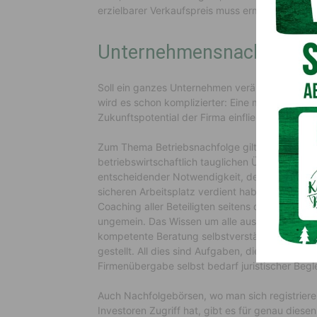
erzielbarer Verkaufspreis muss ermittelt werden
Unternehmensnachfolge
Soll ein ganzes Unternehmen veräußert oder 
wird es schon komplizierter: Eine marktkonforme
Zukunftspotential der Firma einfließen soll, wird 
Zum Thema Betriebsnachfolge gilt es auch in Ös
betriebswirtschaftlich tauglichen Übernehmer a
entscheidender Notwendigkeit, denken Sie dabei
sicheren Arbeitsplatz verdient haben. Unterne
Coaching aller Beteiligten seitens der Übernah
ungemein. Das Wissen um alle ausschöpfbaren 
kompetente Beratung selbstverständlich mit ei
gestellt. All dies sind Aufgaben, die Sie in pro
Firmenübergabe selbst bedarf juristischer Begl
Auch Nachfolgebörsen, wo man sich registriere
Investoren Zugriff hat, gibt es für genau diese