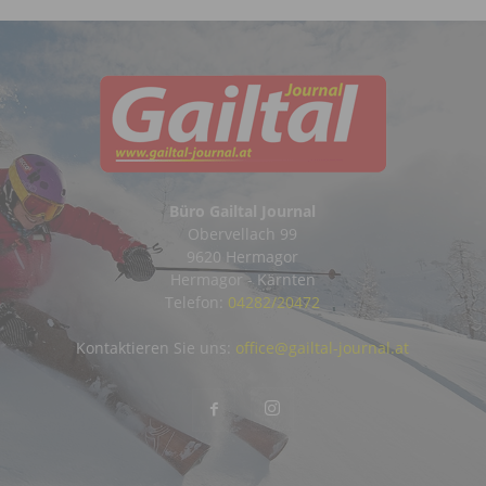
Büro Gailtal Journal
Obervellach 99
9620 Hermagor
Hermagor - Kärnten
Telefon:
04282/20472
Kontaktieren Sie uns:
office@gailtal-journal.at