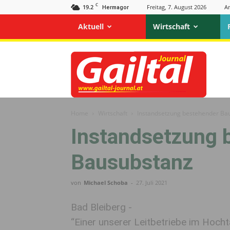
C
19.2
Freitag, 7. August 2026
A
Hermagor
Aktuell
Wirtschaft
Gailtal
Journal
Home
Wirtschaft
Instandsetzung bestehender Ba
Instandsetzung 
Bausubstanz
von
Michael Schoba
-
27. Juli 2021
Bad Bleiberg -
“Einer unserer Leitbetriebe im Hoch