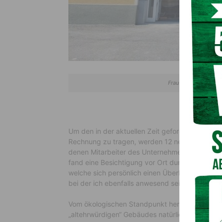
Frau Direktorin Andr
Um den in der aktuellen Zeit geforderten Anspr
Rechnung zu tragen, werden 12 neue qualitativ
denen Mitarbeiter des Unternehmens untergebr
fand eine Besichtigung vor Ort durch die Direkt
welche sich persönlich einen Überblick hinsicht
bei der ich ebenfalls anwesend sein durfte.
Vom ökologischen Standpunkt her ist die Revit
„altehrwürdigen“ Gebäudes natürlich außerorden