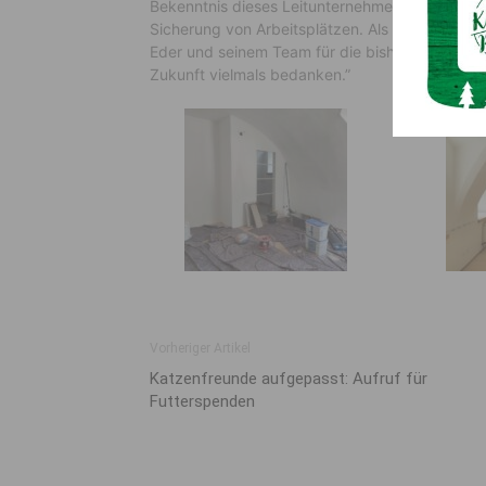
Bekenntnis dieses Leitunternehmens zu unser
Sicherung von Arbeitsplätzen. Als amtierender
Eder und seinem Team für die bisherige sehr 
Zukunft vielmals bedanken.”
Vorheriger Artikel
Katzenfreunde aufgepasst: Aufruf für
Futterspenden