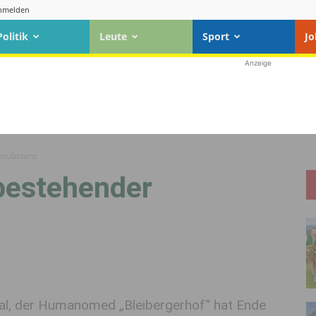
nmelden
Politik
Leute
Sport
Jo
Anzeige
usubstanz
bestehender
tal, der Humanomed „Bleibergerhof“ hat Ende