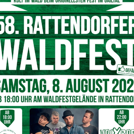
ea Leitner und Bgm. Christian Hecher
© Marktgemeinde Bad Bleiberg
üchen von Mitarbeitern/Innen in der Hotelleriebranche
 hochwertige Wohneinheiten im Objekt geschaffen, in
acht werden sollen”, so Bgm.
Christian Hecher
. Kürzlich
orin des „Bleibergerhofes“ (
Frau Andrea Leitner
) statt,
lich dem Fortschritt der Bauarbeiten verschaffen wollte und
alisierung der bestehenden Bausubstanz dieses
tlich zu begrüßen. “Die Investition bedeutet ein klares