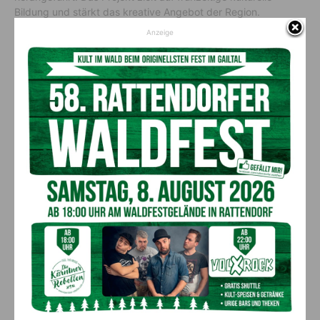
Bildung und stärkt das kreative Angebot der Region.
Anzeige
Neue „Zwergenwelt“ in Feld am See
Die Außenanlage des Kindergartens in Feld am See wurde
barrierefrei und kindersicher umgestaltet. Neben neuen
Spielgeräten entstand ein geschützter Bereich mit
pädagogischem Mehrwert. Gleichzeitig sind die Anlagen mit
geregelten Öffnungszeiten öffentlich zugänglich, was die
Attraktivität für junge Familien erhöht und Müttern die
Berufstätigkeit erleichtert.
Großglockner-Mölltal/Oberes
Drautal: 1,6 Millionen Euro für 30
Projekte
Rund
1,6 Millionen Euro
stehen 2025 für die Umsetzung von
30 Projekten in der Region Großglockner-Mölltal/Oberes
Drautal zur Verfügung. Die Bandbreite reicht von innovativer