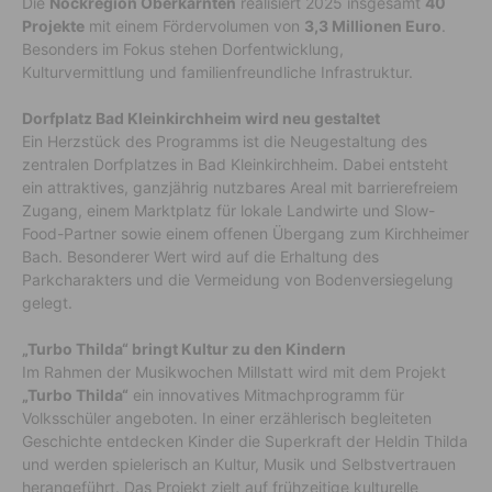
Die
Nockregion Oberkärnten
realisiert 2025 insgesamt
40
Projekte
mit einem Fördervolumen von
3,3 Millionen Euro
.
Besonders im Fokus stehen Dorfentwicklung,
Kulturvermittlung und familienfreundliche Infrastruktur.
Dorfplatz Bad Kleinkirchheim wird neu gestaltet
Ein Herzstück des Programms ist die Neugestaltung des
zentralen Dorfplatzes in Bad Kleinkirchheim. Dabei entsteht
ein attraktives, ganzjährig nutzbares Areal mit barrierefreiem
Zugang, einem Marktplatz für lokale Landwirte und Slow-
Food-Partner sowie einem offenen Übergang zum Kirchheimer
Bach. Besonderer Wert wird auf die Erhaltung des
Parkcharakters und die Vermeidung von Bodenversiegelung
gelegt.
„Turbo Thilda“ bringt Kultur zu den Kindern
Im Rahmen der Musikwochen Millstatt wird mit dem Projekt
„Turbo Thilda“
ein innovatives Mitmachprogramm für
Volksschüler angeboten. In einer erzählerisch begleiteten
Geschichte entdecken Kinder die Superkraft der Heldin Thilda
und werden spielerisch an Kultur, Musik und Selbstvertrauen
herangeführt. Das Projekt zielt auf frühzeitige kulturelle