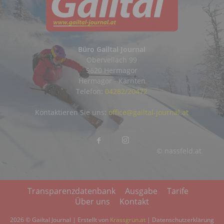
Büro Gailtal Journal
Obervellach 99
9620 Hermagor
Hermagor - Kärnten
Telefon:
04282/20472
Kontaktieren Sie uns:
office@gailtal-journal.at
© nassfeld.at
Transparenzdatenbank
Ausgabe
Tarife
Über uns
Kontakt
2026 © Gailtal Journal | Erstellt von
Krassgrün.at
|
Datenschutzerklärung