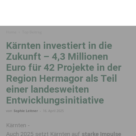
Home
Top Beitrag
Kärnten investiert in die
Zukunft – 4,3 Millionen
Euro für 42 Projekte in der
Region Hermagor als Teil
einer landesweiten
Entwicklungsinitiative
von
Sophie Leitner
-
16. April 2025
Kärnten -
Auch 2025 setzt Kärnten auf
starke Impulse