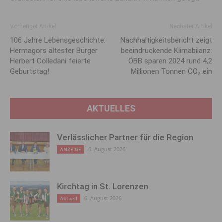
Vorheriger Artikel
Nächster Artikel
106 Jahre Lebensgeschichte:
Nachhaltigkeitsbericht zeigt
Hermagors ältester Bürger
beeindruckende Klimabilanz:
Herbert Colledani feierte
ÖBB sparen 2024 rund 4,2
Geburtstag!
Millionen Tonnen CO₂ ein
AKTUELLES
Verlässlicher Partner für die Region
6. August 2026
ANZEIGE
Kirchtag in St. Lorenzen
6. August 2026
Aktuell