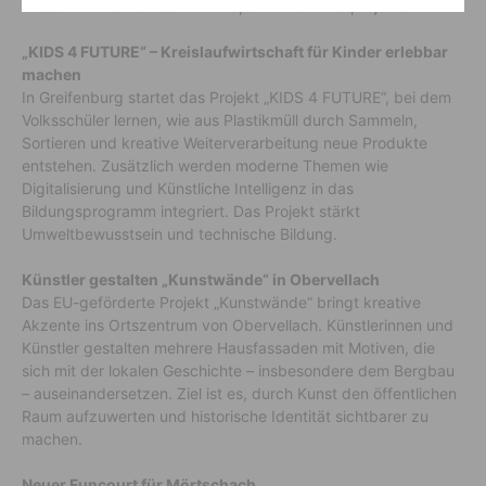
Kreislaufwirtschaft bis hin zu Sport- und Kunstprojekten.
„KIDS 4 FUTURE“ – Kreislaufwirtschaft für Kinder erlebbar
machen
In Greifenburg startet das Projekt „KIDS 4 FUTURE“, bei dem
Volksschüler lernen, wie aus Plastikmüll durch Sammeln,
Sortieren und kreative Weiterverarbeitung neue Produkte
entstehen. Zusätzlich werden moderne Themen wie
Digitalisierung und Künstliche Intelligenz in das
Bildungsprogramm integriert. Das Projekt stärkt
Umweltbewusstsein und technische Bildung.
Künstler gestalten „Kunstwände“ in Obervellach
Das EU-geförderte Projekt „Kunstwände“ bringt kreative
Akzente ins Ortszentrum von Obervellach. Künstlerinnen und
Künstler gestalten mehrere Hausfassaden mit Motiven, die
sich mit der lokalen Geschichte – insbesondere dem Bergbau
– auseinandersetzen. Ziel ist es, durch Kunst den öffentlichen
Raum aufzuwerten und historische Identität sichtbarer zu
machen.
Neuer Funcourt für Mörtschach