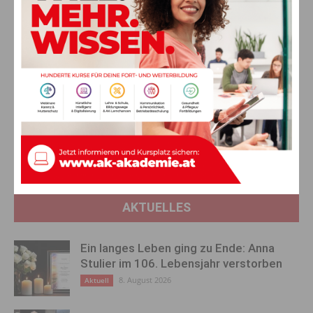
Telefon 050 477-1000
arbeitsrecht@akktn.at
Vorheriger Artikel
Nächster Artikel
Auszeichnung für 14 neue
VS Hermagor gewinnt beim
Jugendgesundheits-Coaches
Landesfinale der “Safety on
in Kärnten
Tour”
Kindersicherheitsolympiade
AKTUELLES
Ein langes Leben ging zu Ende: Anna
Stulier im 106. Lebensjahr verstorben
8. August 2026
Aktuell