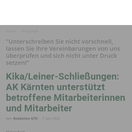
Home
Wirtschaft
"Unterschreiben Sie nicht vorschnell,
lassen Sie Ihre Vereinbarungen von uns
überprüfen und sich nicht unter Druck
setzen!“
Kika/Leiner-Schließungen:
AK Kärnten unterstützt
betroffene Mitarbeiterinnen
und Mitarbeiter
von
Redaktion GTO
-
7. Juni 2023