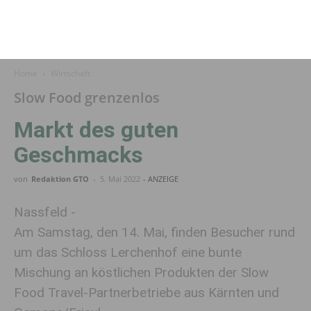
Home
Wirtschaft
Slow Food grenzenlos
Markt des guten
Geschmacks
von
Redaktion GTO
-
5. Mai 2022
- ANZEIGE
Nassfeld -
Am Samstag, den 14. Mai, finden Besucher rund
um das Schloss Lerchenhof eine bunte
Mischung an köstlichen Produkten der Slow
Food Travel-Partnerbetriebe aus Kärnten und