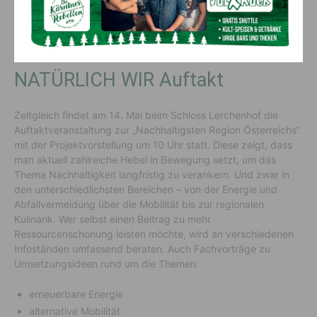
gesammelt.
NATÜRLICH WIR Auftakt
Zeitgleich findet am 14. Mai beim Schloss Lerchenhof die
Auftaktveranstaltung zur „Nachhaltigsten Region Österreichs“
mit der Projektvorstellung um 10 Uhr statt. Diese zeigt, dass
man aktuell zahlreiche Hebel in Bewegung setzt, um das
Thema Nachhaltigkeit langfristig zu verankern. Und zwar in
den unterschiedlichsten Bereichen – von der Energie und
Abfallvermeidung über die Mobilität bis zur regionalen
Kulinarik. Wer selbst einen Beitrag zu mehr
Ressourcenschonung leisten möchte, wird an verschiedenen
Infoständen umfassend beraten. Auch Fachvorträge zu
Umsetzungsideen rund um die Themen:
erneuerbare Energie
alternative Mobilität