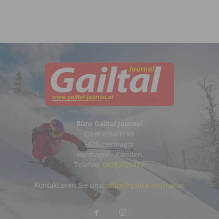
Büro Gailtal Journal
Obervellach 99
9620 Hermagor
Hermagor - Kärnten
Telefon:
04282/20472
Kontaktieren Sie uns:
office@gailtal-journal.at