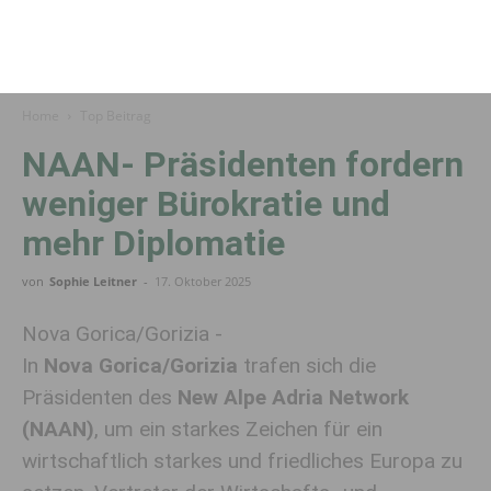
Home
Top Beitrag
NAAN- Präsidenten fordern
weniger Bürokratie und
mehr Diplomatie
von
Sophie Leitner
-
17. Oktober 2025
Nova Gorica/Gorizia -
In
Nova Gorica/Gorizia
trafen sich die
Präsidenten des
New Alpe Adria Network
(NAAN)
, um ein starkes Zeichen für ein
wirtschaftlich starkes und friedliches Europa zu