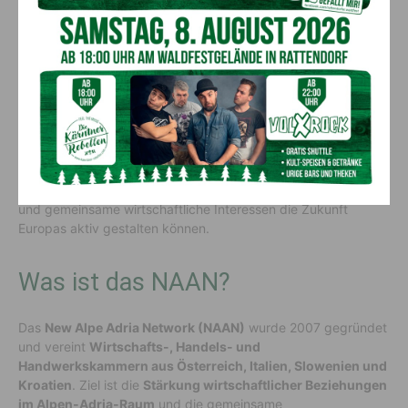
Wettbewerbsfähigkeit und Förderung von Innovationen.
Gemeinsam stark für Europa
Mit ihren Beschlüssen sendeten die NAAN-Präsidenten ein
klares Signal nach Brüssel:
Europa braucht weniger
Bürokratie, mehr Zusammenarbeit
– und Regionen, die über
Grenzen hinweg kooperieren. Das
New Alpe Adria Network
zeigt, wie
grenzüberschreitende Zusammenarbeit
, Dialog
und gemeinsame wirtschaftliche Interessen die Zukunft
Europas aktiv gestalten können.
Was ist das NAAN?
Das
New Alpe Adria Network (NAAN)
wurde 2007 gegründet
und vereint
Wirtschafts-, Handels- und
Handwerkskammern aus Österreich, Italien, Slowenien und
Kroatien
. Ziel ist die
Stärkung wirtschaftlicher Beziehungen
im Alpen-Adria-Raum
und die gemeinsame