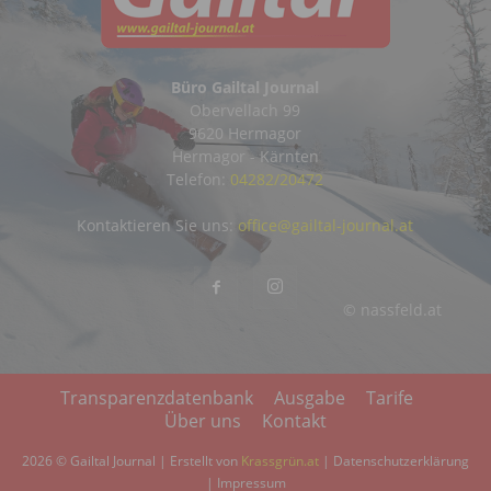
Büro Gailtal Journal
Obervellach 99
9620 Hermagor
Hermagor - Kärnten
Telefon:
04282/20472
Kontaktieren Sie uns:
office@gailtal-journal.at
© nassfeld.at
Transparenzdatenbank
Ausgabe
Tarife
Über uns
Kontakt
2026 © Gailtal Journal | Erstellt von
Krassgrün.at
|
Datenschutzerklärung
|
Impressum