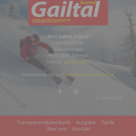
Büro Gailtal Journal
Obervellach 99
9620 Hermagor
Hermagor - Kärnten
Telefon:
04282/20472
Kontaktieren Sie uns:
office@gailtal-journal.at
© nassfeld.at
Transparenzdatenbank
Ausgabe
Tarife
Über uns
Kontakt