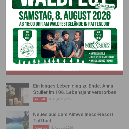
Abfahrtszeit SB4
am Villach
Hbf
:
Sa/So/Feiertag: 8 Uhr;
werktags: 7:45 Uhr & 8:48 Uhr)
Vorheriger Artikel
Nächster Artikel
Es weihnachtet im Linienbus
Bauernsterben setzt sich fort
vom Mobilbüro Hermagor
AKTUELLES
Ein langes Leben ging zu Ende: Anna
Stulier im 106. Lebensjahr verstorben
8. August 2026
Aktuell
Neues aus dem Almwellness-Resort
Tuffbad
8. August 2026
ANZEIGE