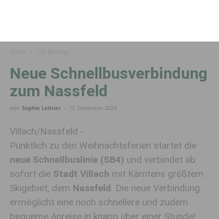
Home
Top Beitrag
Neue Schnellbusverbindung
zum Nassfeld
von
Sophie Leitner
-
17. Dezember 2024
Villach/Nassfeld -
Pünktlich zu den Weihnachtsferien startet die
neue Schnellbuslinie (SB4)
und verbindet ab
sofort die
Stadt Villach
mit Kärntens größtem
Skigebiet, dem
Nassfeld
. Die neue Verbindung
ermöglicht eine noch schnellere und zudem
bequeme Anreise in knapp über einer Stunde!