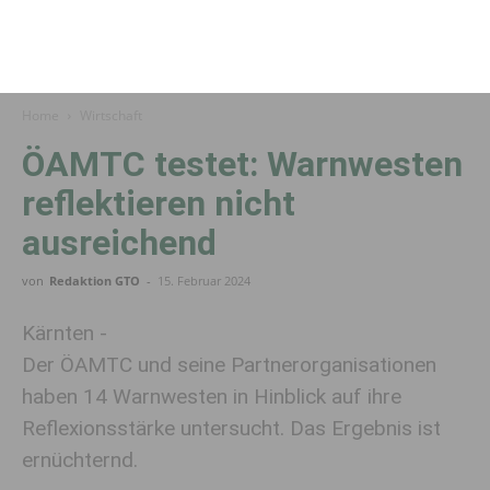
Home
Wirtschaft
ÖAMTC testet: Warnwesten
reflektieren nicht
ausreichend
von
Redaktion GTO
-
15. Februar 2024
Kärnten -
Der ÖAMTC und seine Partnerorganisationen
haben 14 Warnwesten in Hinblick auf ihre
Reflexionsstärke untersucht. Das Ergebnis ist
ernüchternd.