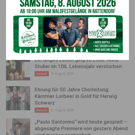
Längere Öffnungszeiten für
Nassfeld serviert chilligen
Apotheken
Soundtrack zum
Sonnenskilauf
AKTUELLES
Ein langes Leben ging zu Ende: Anna
Stulier im 106. Lebensjahr verstorben
8. August 2026
Aktuell
Ehrung für 50 Jahre Chorleitung:
Kärntner Lorbeer in Gold für Herwig
Schwarz
8. August 2026
Aktuell
„Paolo Santonino“ wird heute gespielt –
abgesagte Premiere von gestern Abend
wird morgen nachgeholt