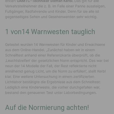
erklärt
ÖAMTC-Techniker Steffan Kerbl.
Das gilt für alle
Verkehrsteilnehmer die z. B. im Falle einer Panne aussteigen,
Fußgänger, Radfahrende und Kinder. Denn für sie alle ist
gegenseitiges Sehen und Gesehenwerden sehr wichtig.
1 von14 Warnwesten tauglich
Getestet wurden 14 Warnwesten für Kinder und Erwachsene
aus dem Online-Handel. „Zunächst haben wir in einem
Schnelltest anhand einer Referenzkarte überprüft, ob die
‚Leuchtstreifen‘ der gesetzlichen Norm entspricht. Das war bei
neun der 14 Modelle der Fall, der Rest reflektierte nicht
annähernd genug Licht, um die Norm zu erfüllen“, stellt Kerbl
klar. Eine weitere Untersuchung in einem zertifizierten
Lichtlabor bestätigte die Ergebnisse aus dem Schnelltest:
Lediglich eine Kinderweste, die vorher durchgefallen war,
bestand den genaueren Test unter Laborbedingungen.
Auf die Normierung achten!