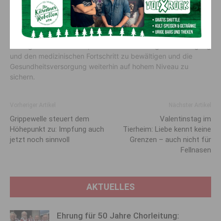
Kostendämpfung, das Effizienzsteigerungen und gezielte
Einsparungen umfasst. Gleichzeitig wird jedoch ein
zusätzlicher Finanzierungsbeitrag des Bundes als notwendig
erachtet, um die wachsenden Anforderungen durch den
demografischen Wandel, die Ambulantisierung der Versorgung
und den medizinischen Fortschritt zu bewältigen und die
Gesundheitsversorgung weiterhin auf hohem Niveau zu
sichern.
Vorheriger Artikel
Nächster Artikel
Grippewelle steuert dem
Valentinstag im
Höhepunkt zu: Impfung auch
Tierheim: Liebe kennt keine
jetzt noch sinnvoll
Grenzen – auch nicht für
Fellnasen
AKTUELLES
Ehrung für 50 Jahre Chorleitung: