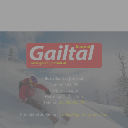
Büro Gailtal Journal
Obervellach 99
9620 Hermagor
Hermagor - Kärnten
Telefon:
04282/20472
Kontaktieren Sie uns:
office@gailtal-journal.at