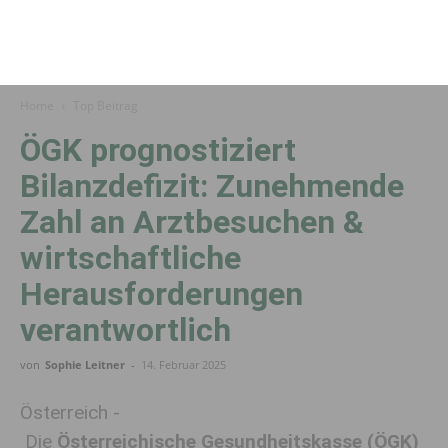
Home
Top Beitrag
ÖGK prognostiziert
Bilanzdefizit: Zunehmende
Zahl an Arztbesuchen &
wirtschaftliche
Herausforderungen
verantwortlich
von
Sophie Leitner
-
14. Februar 2025
Österreich -
Die
Österreichische Gesundheitskasse (ÖGK)