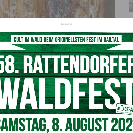
Anzeige
© pixabay
befallene Fichten entnommen und möglichst rechtzeitig