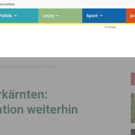
Anmelden
Politik
Leute
Sport
Jo
Anzeige
nkäfersituation weiterhin kritisch
rkärnten:
tion weiterhin