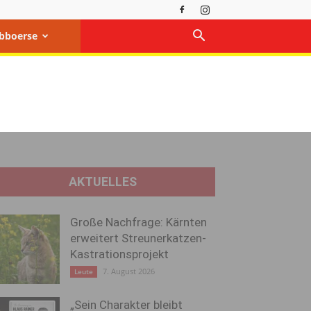
bboerse
AKTUELLES
Große Nachfrage: Kärnten
erweitert Streunerkatzen-
Kastrationsprojekt
7. August 2026
Leute
„Sein Charakter bleibt