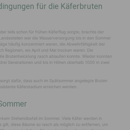
ingungen für die Käferbruten
r teils schon für frühen Käferflug sorgte, brachte der
 Landesteilen war die Wasserversorgung bis in den Sommer
läge häufig konzentriert waren, die Abwehrfähigkeit der
ch Regionen, wo April und Mai trocken waren. Die
ie Brutentwicklung rasch ablaufen konnte. Wieder konnten
n drei Generationen und bis in Höhen oberhalb 1000 m zwei
sorgt dafür, dass auch im Spätsommer angelegte Bruten
esistente Käferstadium erreichen werden.
m Sommer
arkem Stehendbefall im Sommer. Viele Käfer werden in
 gilt, diese Bäume so rasch als möglich zu entfernen, um