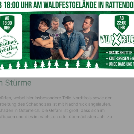
bzuschöpfen, ehe es zu weiterem Befall kommt. Aufgrund
nten wird dabei priorisiert vorgegangen. Der Fokus liegt
 den Randbereichen zu noch wenig betroffenen Gebieten.
k betroffen
 auch aus der Steiermark berichtet. Hier liegen die
 und im Raum um Graz“, sagt Gernot Hoch,
ums für Wald (BFW). Verstreutes Auftreten von
all größerer Gebiete.
ch Stürme
rfen, wobei hier insbesondere Teile Nordtirols sowie der
farbeitung des Schadholzes ist mit Nachdruck angelaufen.
häden in Österreich. Die Gefahr ist groß, dass sich im
ufbauen und dies im nächsten oder übernächsten Jahr zu