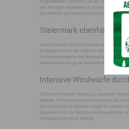
aufgearbeitet, um einen Teil der Population a
des flächigen Ausmaßes in Osttirol und Oberkär
auf Wäldern mit Objektschutzfunktion und auf
Steiermark ebenfalls star
„Mehr Schäden durch Fichtenborkenkäfer werden
Schwerpunkte in der östlichen Obersteiermark
Forstschutzexperte des Bundesforschungszentr
Käfernestern berge ein hohes Risiko für den Bef
Intensive Windwürfe dur
Stürme im Sommer führten zu intensiven Windwü
östliche Teil Kärntens betroffen waren. Die Au
Der Föhnsturm im Oktober sorgte für weitere Sc
liegenden Holz die Buchdruckerpopulationen a
Stehendbefall führen könnte.