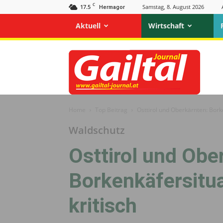
C
17.5
Samstag, 8. August 2026
Hermagor
Aktuell
Wirtschaft
Gailtal
Journal
Home
Top Beitrag
Osttirol und Oberkärnten: Borke
Waldschutz
Osttirol und Obe
Borkenkäfersitua
kritisch