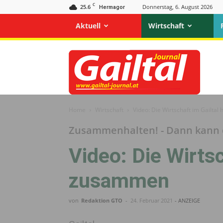
C
25.6
Donnerstag, 6. August 2026
Hermagor
Aktuell
Wirtschaft
Gailtal
Journal
Home
Wirtschaft
Video: Die Wirtschaft im Gailta
Zusammenhalten! - Dann kann
Video: Die Wirtsc
zusammen
von
Redaktion GTO
-
24. Februar 2021
- ANZEIGE