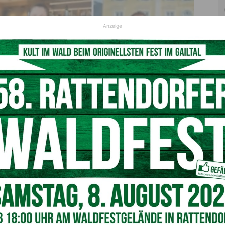
Anzeige
schaft im Gailtal hält zusammen
© pixabay
 zukünftige Lockerungen: Nicht nur die Menschen, die zu
uf, wieder auf einen Kaffee gehen zu können. Auch die
in ihren Lokalen begrüßen dürfen und Kunden in den Genuß
muß ja wieder bergauf gehen mit der Wirtschaft…
haft