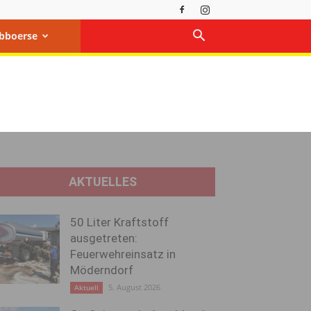
bboerse
AKTUELLES
50 Liter Kraftstoff
ausgetreten:
Feuerwehreinsatz in
Möderndorf
5. August 2026
Aktuell