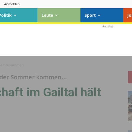
Anmelden
Politik
Leute
Sport
Jo
Anzeige
l hält zusammen
 der Sommer kommen...
haft im Gailtal hält