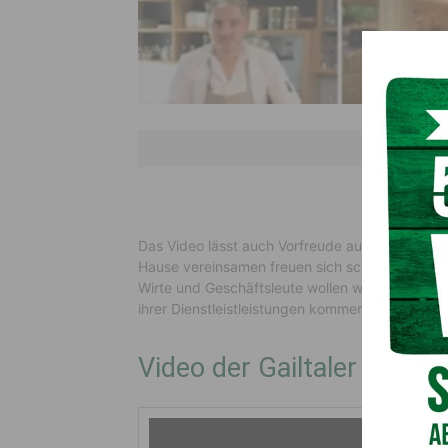
Video: Die Wirt
Das Video lässt auch Vorfreude aufkommen auf
Hause vereinsamen freuen sich schließlich dara
Wirte und Geschäftsleute wollen wieder Gäste 
ihrer Dienstleistleistungen kommen lassen. Es 
Video der Gailtaler Wirtsc
Video-