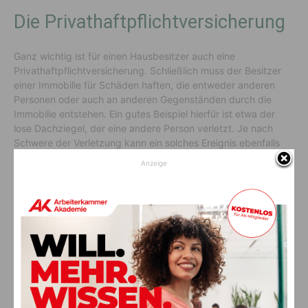
Die Privathaftpflichtversicherung
Ganz wichtig ist für einen Hausbesitzer auch eine
Privathaftpflichtversicherung. Schließlich muss der Besitzer
einer Immobilie für Schäden haften, die entweder anderen
Personen oder auch an anderen Gegenständen durch die
Immobilie entstehen. Ein gutes Beispiel hierfür ist etwa der
lose Dachziegel, der eine andere Person verletzt. Je nach
Schwere der Verletzung kann ein solches Ereignis ebenfalls
nicht unerhebliche Kosten für den Immobilienbesitzer
Anzeige
bedeuten.
Die Hausratversicherung
Eine Hausratversicherung macht generell nicht nur für Mieter
Sinn. Denn genauso kann durch ein versicherbares Ereignis
natürlich der Hausrat eines Immobilienbesitzers in
Mitleidenschaft gezogen werden. In einem solchen Fall springt
die Wohngebäudeversicherung nicht für Schäden am Inventar