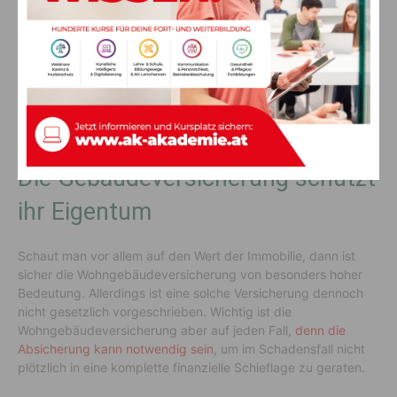
ein. Schließlich geht es bei der Wohngebäudeversicherung um
Schäden am Gebäude und dazugehörigen Teilen. Die Möbel
und auch andere Gegenstände im Haus kann man
entsprechend nur über eine Hausratversicherung absichern.
Dabei leistet eine solche Versicherung beispielsweise, wenn
das Inventar durch eine versicherte Gefahr beschädigt oder
zerstört wird.
Die Gebäudeversicherung schützt
ihr Eigentum
Schaut man vor allem auf den Wert der Immobilie, dann ist
sicher die Wohngebäudeversicherung von besonders hoher
Bedeutung. Allerdings ist eine solche Versicherung dennoch
nicht gesetzlich vorgeschrieben. Wichtig ist die
Wohngebäudeversicherung aber auf jeden Fall,
denn die
Absicherung kann notwendig sein
, um im Schadensfall nicht
plötzlich in eine komplette finanzielle Schieflage zu geraten.