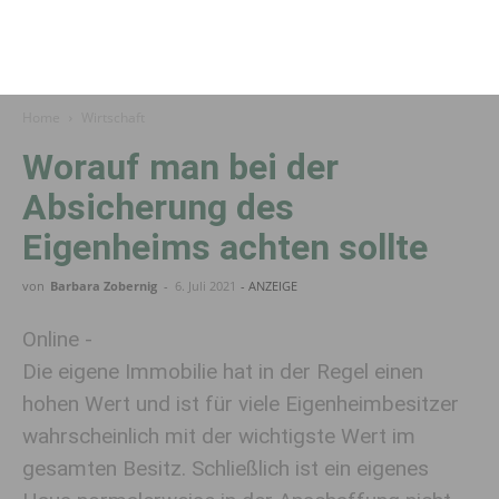
Home
Wirtschaft
Worauf man bei der
Absicherung des
Eigenheims achten sollte
von
Barbara Zobernig
-
6. Juli 2021
- ANZEIGE
Online -
Die eigene Immobilie hat in der Regel einen
hohen Wert und ist für viele Eigenheimbesitzer
wahrscheinlich mit der wichtigste Wert im
gesamten Besitz. Schließlich ist ein eigenes