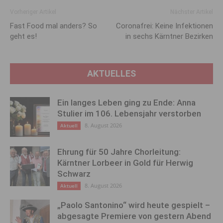
Vorheriger Artikel
Nächster Artikel
Fast Food mal anders? So
Coronafrei: Keine Infektionen
geht es!
in sechs Kärntner Bezirken
AKTUELLES
Ein langes Leben ging zu Ende: Anna
Stulier im 106. Lebensjahr verstorben
8. August 2026
Aktuell
Ehrung für 50 Jahre Chorleitung:
Kärntner Lorbeer in Gold für Herwig
Schwarz
8. August 2026
Aktuell
„Paolo Santonino“ wird heute gespielt –
abgesagte Premiere von gestern Abend