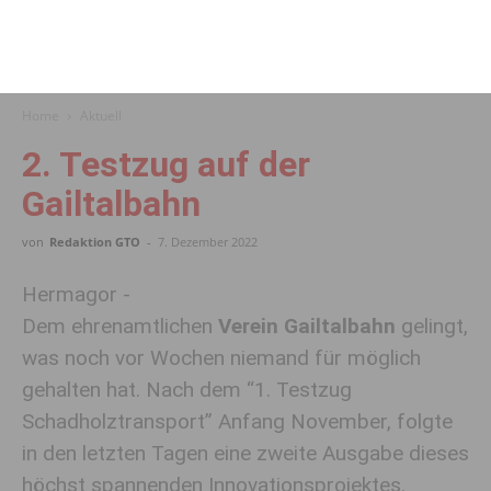
Home
Aktuell
2. Testzug auf der
Gailtalbahn
von
Redaktion GTO
-
7. Dezember 2022
Hermagor -
Dem ehrenamtlichen
Verein Gailtalbahn
gelingt,
was noch vor Wochen niemand für möglich
gehalten hat. Nach dem “1. Testzug
Schadholztransport” Anfang November, folgte
in den letzten Tagen eine zweite Ausgabe dieses
höchst spannenden Innovationsprojektes.