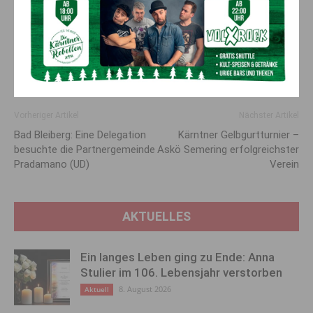
Landesrat Schuschnig vehement dafür aus, die Bahnstrecke
dauerhaft zu reaktivieren. Auf Basis der vorliegenden
Ergebnisse der ersten Testzüge sollen mit dem
Verkehrsministerium und den ÖBB Verhandlungen starten. “Ich
stehe hinter der Region, damit künftig wieder dauerhaft Züge
fahren”, betont Schuschnig.
Vorheriger Artikel
Nächster Artikel
Bad Bleiberg: Eine Delegation
Kärntner Gelbgurtturnier –
besuchte die Partnergemeinde
Askö Semering erfolgreichster
Pradamano (UD)
Verein
AKTUELLES
Ein langes Leben ging zu Ende: Anna
Stulier im 106. Lebensjahr verstorben
8. August 2026
Aktuell