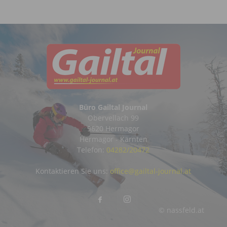
Büro Gailtal Journal
Obervellach 99
9620 Hermagor
Hermagor - Kärnten
Telefon:
04282/20472
Kontaktieren Sie uns:
office@gailtal-journal.at
© nassfeld.at