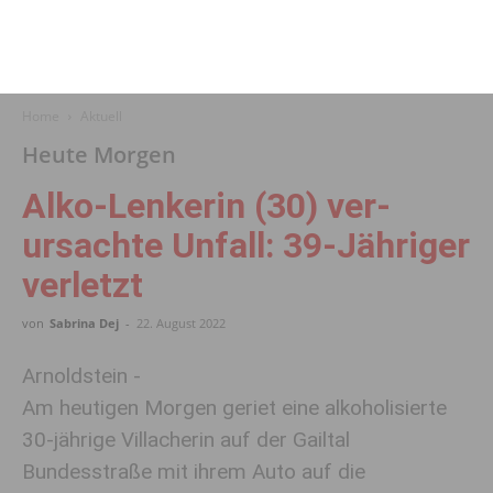
Home
Aktuell
Heute Morgen
Alko-Lenkerin (30) ver­
ursachte Un­fall: 39-Jähriger
ver­letzt
von
Sabrina Dej
-
22. August 2022
Arnoldstein -
Am heutigen Morgen geriet eine alkoholisierte
30-jährige Villacherin auf der Gailtal
Bundesstraße mit ihrem Auto auf die