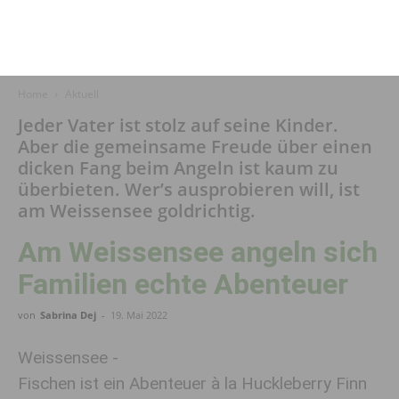
Home
Aktuell
Jeder Vater ist stolz auf seine Kinder.
Aber die gemeinsame Freude über einen
dicken Fang beim Angeln ist kaum zu
überbieten. Wer’s ausprobieren will, ist
am Weissensee goldrichtig.
Am Weissensee angeln sich
Familien echte Abenteuer
von
Sabrina Dej
-
19. Mai 2022
Weissensee -
Fischen ist ein Abenteuer à la Huckleberry Finn