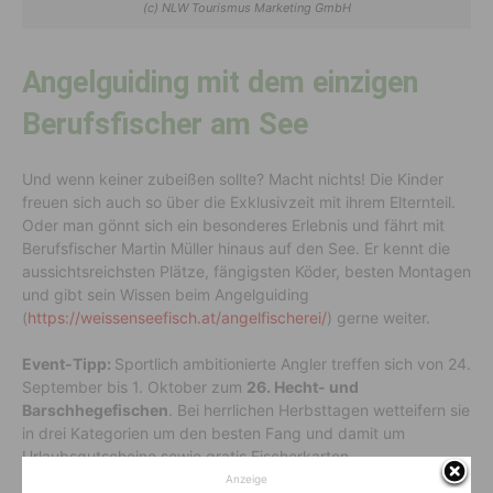
(c) NLW Tourismus Marketing GmbH
Angelguiding mit dem einzigen
Berufsfischer am See
Und wenn keiner zubeißen sollte? Macht nichts! Die Kinder
freuen sich auch so über die Exklusivzeit mit ihrem Elternteil.
Oder man gönnt sich ein besonderes Erlebnis und fährt mit
Berufsfischer Martin Müller hinaus auf den See. Er kennt die
aussichtsreichsten Plätze, fängigsten Köder, besten Montagen
und gibt sein Wissen beim Angelguiding
(
https://weissenseefisch.at/angelfischerei/
) gerne weiter.
Event-Tipp:
Sportlich ambitionierte Angler treffen sich von 24.
September bis 1. Oktober zum
26. Hecht- und
Barschhegefischen
. Bei herrlichen Herbsttagen wetteifern sie
in drei Kategorien um den besten Fang und damit um
Urlaubsgutscheine sowie gratis Fischerkarten.
Anzeige