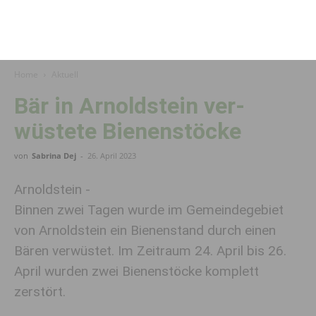
Home
Aktuell
Bär in Arnoldstein ver­
wüstete Bienen­stöcke
von
Sabrina Dej
-
26. April 2023
Arnoldstein -
Binnen zwei Tagen wurde im Gemeindegebiet
von Arnoldstein ein Bienenstand durch einen
Bären verwüstet. Im Zeitraum 24. April bis 26.
April wurden zwei Bienenstöcke komplett
zerstört.