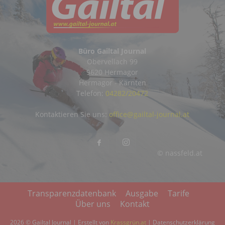
Büro Gailtal Journal
Obervellach 99
9620 Hermagor
Hermagor - Kärnten
Telefon:
04282/20472
Kontaktieren Sie uns:
office@gailtal-journal.at
© nassfeld.at
Transparenzdatenbank
Ausgabe
Tarife
Über uns
Kontakt
2026 © Gailtal Journal | Erstellt von
Krassgrün.at
|
Datenschutzerklärung