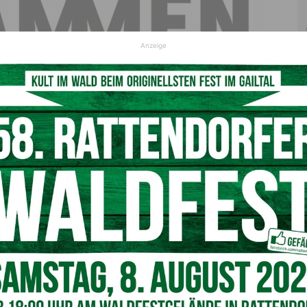
Anzeige
erhin mit drei infizierten Personen
m vor wenigen Minuten bekanntgab, sind derzeit
5.368
nten gibt es zurzeit
156 bestätigte Fälle. Die meisten Fälle
ekannt, der Bezirk Hermagor hält mit drei Personen am
en. (Stand: 25. März, 8.45 Uhr).
 Bezirken: