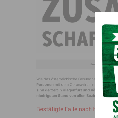
Bezirk Hermagor weit
Wie das österreichische Gesundheitsministeriu
Personen
mit dem Coronavirus infiziert. In Kär
sind derzeit in Klagenfurt und Völkermarkt b
niedrigsten Stand von allen Bezirken in Kärnt
Bestätigte Fälle nach Kärntens