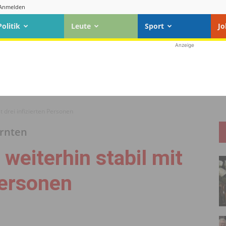
Anmelden
Politik
Leute
Sport
Jo
Anzeige
t drei infizierten Personen
ärnten
weiterhin stabil mit
Personen