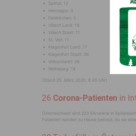
Spittal: 12
Hermagor: 3
Feldkirchen: 5
Villach Land: 18
Villach Stadt: 11
St. Veit: 11
Klagenfurt Land: 17
Klagenfurt Stadt: 36
Völkermarkt: 29
Wolfsberg: 14
(Stand 25. März 2020, 8.45 Uhr)
26
Corona-Patienten
in I
Österreichweit sind 223 Erkrankte in Spitalsbe
Patienten werden zu Hause betreut, da sie eine