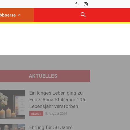
bboerse
AKTUELLES
Ein langes Leben ging zu
Ende: Anna Stulier im 106.
Lebensjahr verstorben
8. August 2026
Aktuell
Ehrung für 50 Jahre