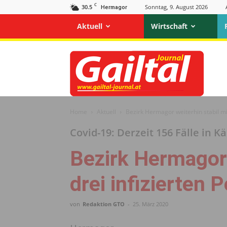
C
30.5
Sonntag, 9. August 2026
Hermagor
Aktuell
Wirtschaft
Gailtal
Journal
Home
Aktuell
Bezirk Hermagor weiterhin stabil mi
Covid-19: Derzeit 156 Fälle in K
Bezirk Hermagor 
drei infizierten 
von
Redaktion GTO
-
25. März 2020