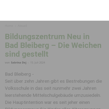
Home
Aktuell
Bildungszentrum Neu in
Bad Bleiberg – Die Weichen
sind gestellt
von
Sabrina Dej
-
15. Juli 2024
Bad Bleiberg -
Seit über zehn Jahren gibt es Bestrebungen die
Volksschule in das seit nunmehr zwei Jahren
leerstehende Mittelschulgebäude umzusiedeln.
Die Hauptintention war es seit jeher einen