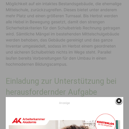
Möglichkeit auf ein intaktes Bestandsgebäude, die ehemalige
Mittelschule, zurückzugreifen. Dieses bietet unter anderem
mehr Platz und einen größeren Turnsaal. Bis Herbst werden
alle Hebel in Bewegung gesetzt, damit den strengen
Sicherheitskriterien für den Schulbetrieb Rechnung getragen
wird. Sämtliche Mängel im bestehenden Mittelschulgebäude
werden behoben, das Gebäude gereinigt und das ganze
Inventar umgesiedelt, sodass im Herbst einem geordneten
und sicheren Schulbetrieb nichts im Wege steht. Parallel
laufen bereits Vorbereitungen für den Umbau in einen
hochmodernen Bildungscampus.
Einladung zur Unterstützung bei
herausfordernder Aufgabe
Anzeige
“In diesem Zusammenhang darf ich jeden ganz herzlich
einladen uns bei dieser herausfordernden Aufgabe zu
unterstützen und mich beim gesamten Gemeinderat
bedanken, dass die getroffene Entscheidung von allen