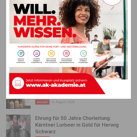
Fraktionen mitgetragen wird.”, meint Bgm.
Christian Hecher
.
Vorheriger Artikel
Nächster Artikel
26. Obergailtaler Berglauf –
Weiterbildungsförderung in
Mauthner Alm Lauf 2024: Sieg
Kärnten: Eine umfassende
der zierlichen Kenianerin
Übersicht
AKTUELLES
Ein langes Leben ging zu Ende: Anna
Stulier im 106. Lebensjahr verstorben
8. August 2026
Aktuell
Ehrung für 50 Jahre Chorleitung:
Kärntner Lorbeer in Gold für Herwig
Schwarz