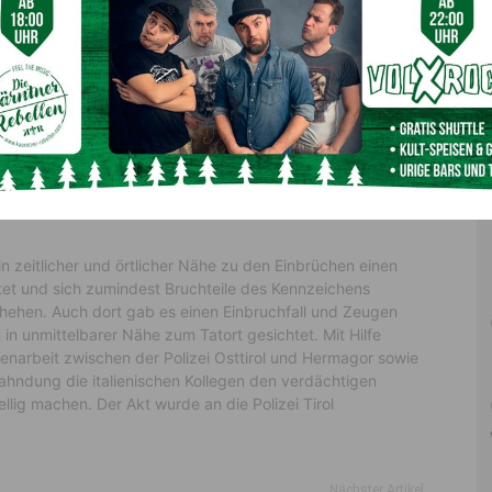
wenn auswärtige Autos gesehen werden. “Fest steht,
dass es zwei Einbrüche im Bezirk gegeben hat. Dank
Zeugenaussagen und internationaler wie Bundesländer-
übergreifender polizeilicher Zusammenarbeit war eine
Überführung der Täter rasch möglich.”
achtungen führten zur
 zeitlicher und örtlicher Nähe zu den Einbrüchen einen
et und sich zumindest Bruchteile des Kennzeichens
chehen. Auch dort gab es einen Einbruchfall und Zeugen
in unmittelbarer Nähe zum Tatort gesichtet. Mit Hilfe
arbeit zwischen der Polizei Osttirol und Hermagor sowie
 Fahndung die italienischen Kollegen den verdächtigen
lig machen. Der Akt wurde an die Polizei Tirol
Nächster Artikel