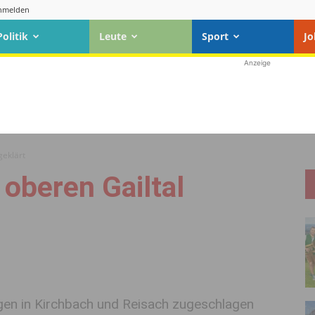
nmelden
Politik
Leute
Sport
Jo
Anzeige
geklärt
 oberen Gailtal
agen in Kirchbach und Reisach zugeschlagen