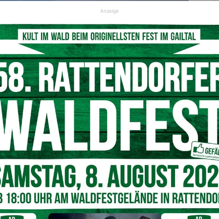
Anzeige
© Bild von Max auf Pixabay
ch in den letzten Tagen in der Redaktion mit Fragen und
ailtal. Versucht wurde, in ein Haus in Kirchbach
elungen. Wie berichtet entkamen die Täter mit EUR 3000,-
ailtal bezüglich Beobachtungen und aktiver
Bezirkspolizeikommandant
Markus Tilli
Wir haben bei Bezirkspolizeikommandant Markus Tilli
nachgefragt, ob die Gefahrenlage noch anhält und
können die Leser beruhigen. Laut
Bezirkspolizeikommandant Tilli fällt es im Tal einfach auf,