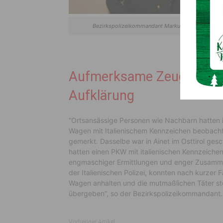
Bezirkspolizeikommandant Markus Tilli
Aufmerksame Zeugenbeob
Aufklärung
“Ortsansässige Personen wie Nachbarn hatten in
Wagen mit Italienischem Kennzeichen beobacht
gemerkt. Dasselbe war in Ainet im Osttirol ges
hatten einen PKW mit italienischen Kennzeichen 
engmaschiger Ermittlungen und enger Zusammen
der Italienischen Polizei, konnten nach kurzer
Wagen anhalten und die mutmaßlichen Täter stel
übergeben”, so der Bezirkspolizeikommandant.
Vorheriger Artikel