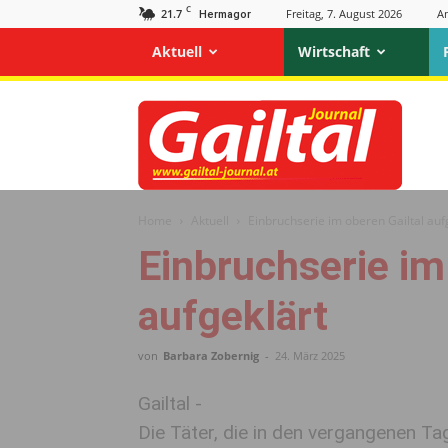
C
21.7
Freitag, 7. August 2026
A
Hermagor
Aktuell
Wirtschaft
Gailtal
Journal
Home
Aktuell
Einbruchserie im oberen Gailtal auf
Einbruchserie im
aufgeklärt
von
Barbara Zobernig
-
24. März 2025
Gailtal -
Die Täter, die in den vergangenen T