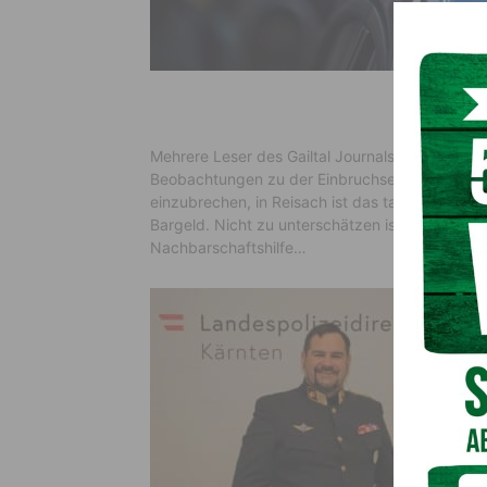
Mehrere Leser des Gailtal Journals meldeten si
Beobachtungen zu der Einbruchserie im Oberen G
einzubrechen, in Reisach ist das tatsächlich g
Bargeld. Nicht zu unterschätzen ist aber das G
Nachbarschaftshilfe…