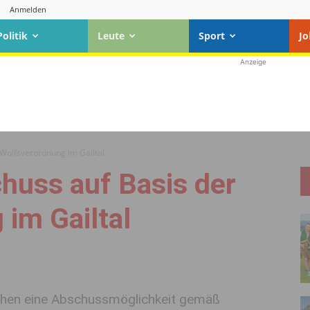
Anmelden
Politik
Leute
Sport
Jo
Anzeige
 Wolfsverordnung im Gailtal
huss auf Basis der
im Gailtal
ochen eine Abschussmöglichkeit gemäß