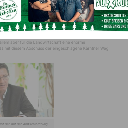
ßt Wolfsabschuss im Gailtal
olfs im Gailtal, der dieser Tage im rechtlich erlaubten
sieht LK Präsident Siegfried Huber positiv: „Die Wölfe
 allem aber für die Landwirtschaft eine enorme
dass mit diesem Abschuss der eingeschlagene Kärntner Weg
ieht den mit der Wolfsverordnung