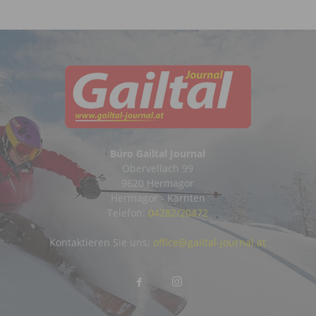
Büro Gailtal Journal
Obervellach 99
9620 Hermagor
Hermagor - Kärnten
Telefon:
04282/20472
Kontaktieren Sie uns:
office@gailtal-journal.at