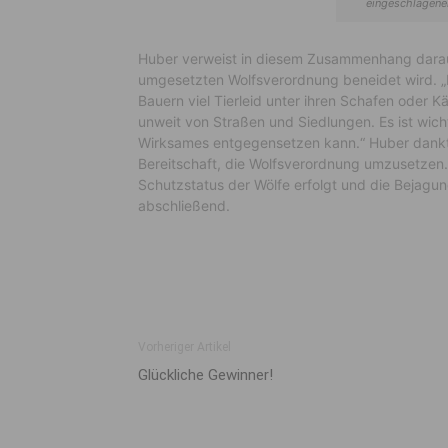
eingeschlagenen
Huber verweist in diesem Zusammenhang darauf
umgesetzten Wolfsverordnung beneidet wird. „
Bauern viel Tierleid unter ihren Schafen oder Kä
unweit von Straßen und Siedlungen. Es ist wic
Wirksames entgegensetzen kann.“ Huber dankt 
Bereitschaft, die Wolfsverordnung umzusetzen
Schutzstatus der Wölfe erfolgt und die Bejagung
abschließend.
Vorheriger Artikel
Glückliche Gewinner!