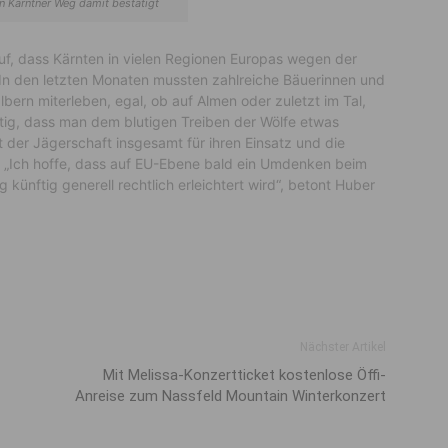
 Kärntner Weg damit bestätigt
, dass Kärnten in vielen Regionen Europas wegen der
In den letzten Monaten mussten zahlreiche Bäuerinnen und
lbern miterleben, egal, ob auf Almen oder zuletzt im Tal,
htig, dass man dem blutigen Treiben der Wölfe etwas
der Jägerschaft insgesamt für ihren Einsatz und die
. „Ich hoffe, dass auf EU-Ebene bald ein Umdenken beim
 künftig generell rechtlich erleichtert wird“, betont Huber
Nächster Artikel
Mit Melissa-Konzertticket kostenlose Öffi-
Anreise zum Nassfeld Mountain Winterkonzert