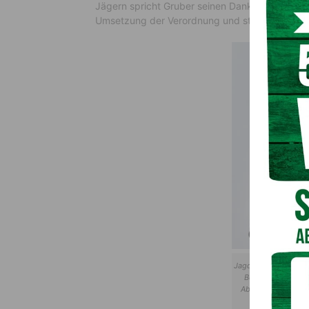
Jägern spricht Gruber seinen Dank aus. „Ich da
Umsetzung der Verordnung und stelle mich schü
Jagd- und Agrarrefer
Bevölkerung und B
Abschuss wurde o
Wolfsbe