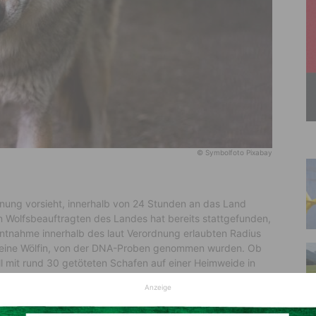
© Symbolfoto Pixabay
nung vorsieht, innerhalb von 24 Stunden an das Land
 Wolfsbeauftragten des Landes hat bereits stattgefunden,
ntnahme innerhalb des laut Verordnung erlaubten Radius
um eine Wölfin, von der DNA-Proben genommen wurden. Ob
ll mit rund 30 getöteten Schafen auf einer Heimweide in
st. Wir haben davon ausführlich
berichtet.
Anzeige
t einzigartig und dieser erste Abschuss zeigt ganz klar,
geschützt werden können“, so Gruber. Den beteiligten