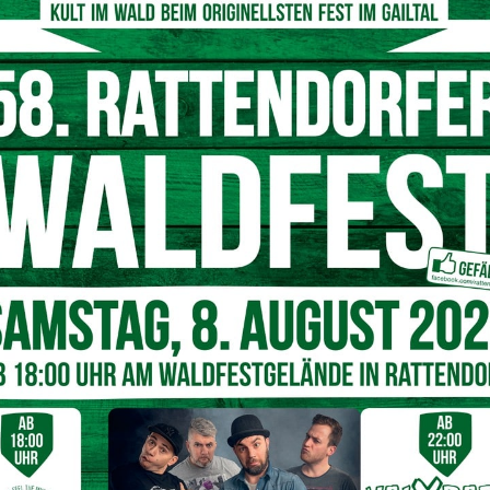
nke der Jägerschafft für ihre Unterstützung bei der
tzend vor jeden, der dafür angegriffen wird.“
ent Martin Gruber- Erleichterung für
auern im betroffenen Gebiet. Der
rdnungsgemäß gemeldet und vom
auftragten begutachtet