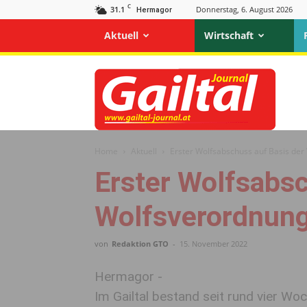
C
31.1
Donnerstag, 6. August 2026
Hermagor
Aktuell
Wirtschaft
Gailtal
Journal
Home
Aktuell
Erster Wolfsabschuss auf Basis der
Erster Wolfsabsc
Wolfsverordnung 
von
Redaktion GTO
-
15. November 2022
Hermagor -
Im Gailtal bestand seit rund vier W