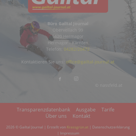
Büro Gailtal Journal
Obervellach 99
9620 Hermagor
Hermagor - Kärnten
Telefon:
04282/20472
Kontaktieren Sie uns:
office@gailtal-journal.at
© nassfeld.at
Transparenzdatenbank
Ausgabe
Tarife
Über uns
Kontakt
2026 © Gailtal Journal | Erstellt von
Krassgrün.at
|
Datenschutzerklärung
|
Impressum