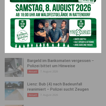
Vorheriger Artikel
Nächster Artikel
Waldbrand im Gitschtal: 130
Löscharbeiten nach Waldbrand
Einsatzkräfte kämpfen gegen
im Gitschtal werden
die Flammen
fortgesetzt
AKTUELLES
Bargeld im Bankomaten vergessen –
Polizei bittet um Hinweise
7. August 2026
Aktuell
Lienz: Bub (4) nach Badeunfall
reanimiert – Polizei sucht Zeugen
7. August 2026
Aktuell