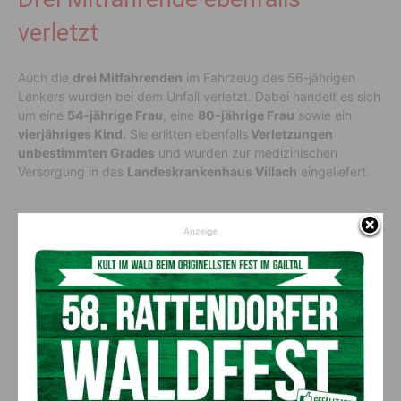
verletzt
Auch die
drei Mitfahrenden
im Fahrzeug des 56-jährigen
Lenkers wurden bei dem Unfall verletzt. Dabei handelt es sich
um eine
54-jährige Frau
, eine
80-jährige Frau
sowie ein
vierjähriges Kind.
Sie erlitten ebenfalls
Verletzungen
unbestimmten Grades
und wurden zur medizinischen
Versorgung in das
Landeskrankenhaus Villach
eingeliefert.
Totalschaden an beiden
Anzeige
Fahrzeugen
An beiden am Unfall beteiligten Fahrzeugen entstand
Totalschaden. Neben der
Polizei
und dem
Rettungsdienst
standen die
Freiwilligen Feuerwehren Döbriach, Ferndorf,
Radenthein, Bad Kleinkirchheim und Seeboden
mit
insgesamt zehn Fahrzeugen und rund 50 Einsatzkräften im
Einsatz.