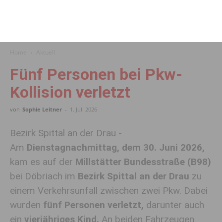
Home
Aktuell
Fünf Personen bei Pkw-
Kollision verletzt
von
Sophie Leitner
-
1. Juli 2026
Bezirk Spittal an der Drau -
Am
Dienstagnachmittag, dem 30. Juni 2026,
kam es auf der
Millstätter Bundesstraße (B98)
bei Döbriach im
Bezirk Spittal an der Drau
zu
einem Verkehrsunfall zwischen zwei Pkw. Dabei
wurden
fünf Personen verletzt,
darunter auch
ein
vierjähriges Kind.
An beiden Fahrzeugen