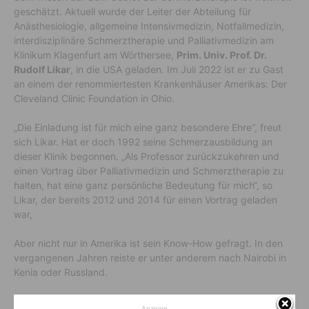
geschätzt. Aktuell wurde der Leiter der Abteilung für
Anästhesiologie, allgemeine Intensivmedizin, Notfallmedizin,
interdisziplinäre Schmerztherapie und Palliativmedizin am
Klinikum Klagenfurt am Wörthersee,
Prim. Univ. Prof. Dr.
Rudolf Likar
, in die USA geladen. Im Juli 2022 ist er zu Gast
an einem der renommiertesten Krankenhäuser Amerikas: Der
Cleveland Clinic Foundation in Ohio.
„Die Einladung ist für mich eine ganz besondere Ehre“, freut
sich Likar. Hat er doch 1992 seine Schmerzausbildung an
dieser Klinik begonnen. „Als Professor zurückzukehren und
einen Vortrag über Palliativmedizin und Schmerztherapie zu
halten, hat eine ganz persönliche Bedeutung für mich“, so
Likar, der bereits 2012 und 2014 für einen Vortrag geladen
war,
Aber nicht nur in Amerika ist sein Know-How gefragt. In den
vergangenen Jahren reiste er unter anderem nach Nairobi in
Kenia oder Russland.
Anzeige