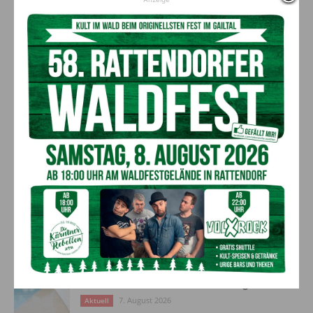
Vorheriger Artikel
Nächster Artikel
BIG BAND GALAKONZERT der
Gailtaler bekommen „grünes
Musikschule Hermagor
Klassenzimmer“
AKTUELLES
„Sein Charakter bleibt unersetzbar“ –
Fußballverein nimmt Abschied
7. August 2026
Aktuell
Bargeld im Bankomaten vergessen –
Polizei bittet um Hinweise
7. August 2026
Aktuell
Lienz: Bub (4) nach Badeunfall
reanimiert – Polizei sucht Zeugen
7. August 2026
Aktuell