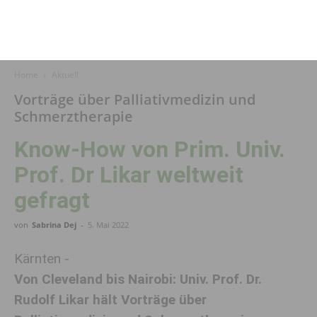
Home
Aktuell
Vorträge über Palliativmedizin und
Schmerztherapie
Know-How von Prim. Univ.
Prof. Dr Likar weltweit
gefragt
von
Sabrina Dej
-
5. Mai 2022
Kärnten -
Von Cleveland bis Nairobi: Univ. Prof. Dr.
Rudolf Likar hält Vorträge über